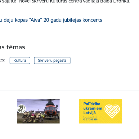
s sajūtu!” novēl Skrīveru Kultūras centra vadītāja Baiba Dronka.
tas tēmas
es:
Kultūra
Skrīveru pagasts