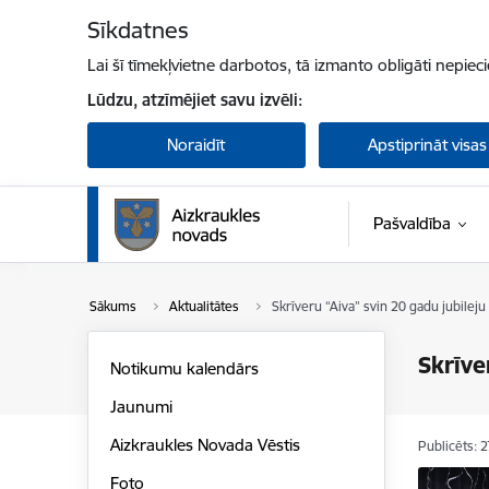
Pāriet uz lapas saturu
Sīkdatnes
Lai šī tīmekļvietne darbotos, tā izmanto obligāti nepiec
Lūdzu, atzīmējiet savu izvēli:
Noraidīt
Apstiprināt visas
Pašvaldība
Sākums
Aktualitātes
Skrīveru “Aiva” svin 20 gadu jubileju
Skrīve
Notikumu kalendārs
Jaunumi
Aizkraukles Novada Vēstis
Publicēts: 
Foto