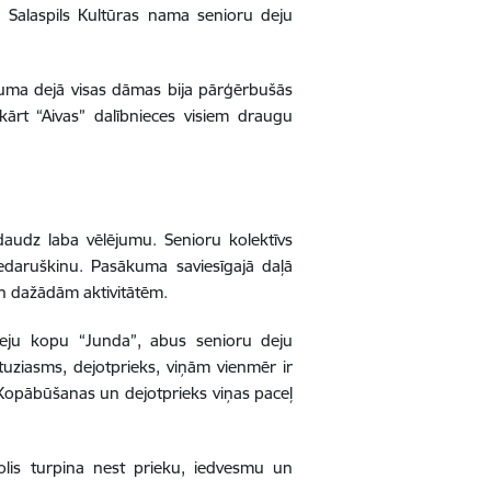
, Salaspils Kultūras nama senioru deju
kuma dejā visas dāmas bija pārģērbušās
kārt “Aivas” dalībnieces visiem draugu
 daudz laba vēlējumu. Senioru kolektīvs
Fedaruškinu. Pasākuma saviesīgajā daļā
un dažādām aktivitātēm.
deju kopu “Junda”, abus senioru deju
tuziasms, dejotprieks, viņām vienmēr ir
. Kopābūšanas un dejotprieks viņas paceļ
solis turpina nest prieku, iedvesmu un