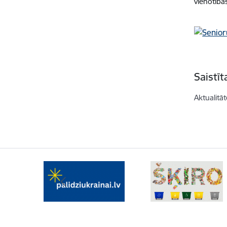
vienotība
Saistī
Aktualitāt