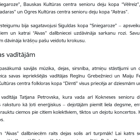
iegaroze", Bauskas Kultūras centra senioru deju kopa “Vēlreiz”
daras" un Ogres Kultūras centra senioru deju kopa “Astras”.
steigumu bija sagatavojusi Siguldas kopa "Sniegaroze" ‒ apsvei
em un katrai “Aivas” dalībniecei uzdāvināja sarkanu rozi. Savu
em dāvināja krāšņu pašu veidotu krokusu.
as vadītājām
 pasākumā savijās mūzika, dejas, sirsnība, atmiņu stāstījumi un
eica savas iepriekšējās vadītājas Regīnu Grebežnieci un Maiju 
Kultūras centra folkloras kopa “Dimti” visus priecēja ar dziesmām 
a vadītāja Tatjana Petrovska, kura vada arī Kokneses senioru 
s raksturo kā ļoti enerģiskus ‒ dejotājām piemīt liela degsme, en
i brauktu ciemos pie citiem kolektīviem, tiktos un dejotu koncertos
s.
m “Aivas” dalībniecēm raits dejas solis arī turpmāk! Lai katrs 