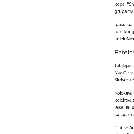
kopa "Sn
grupa "Ma
Īpašu pār
par kungi
kolektīvi
Pateic
Jubilejas
“Aiva” sv
Skrīveru 
Kolektīv
kolektīvu
laiks, la
kā spārno
“Lai visā