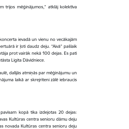
 trijos mēģinājumos,” atklāj kolektīva
” koncerta ievadā un vienu no vecākajām
uārā ir ļoti daudz deju. “Aivā” pašlaik
tāja prot vairāk nekā 100 dejas. Es pati
tāsta Ligita Dāvidniece.
saulē, dalījās atmiņās par mēģinājumu un
ājuma laikā ar skrejriteni zālē iebraucis
n pavisam kopā tika izdejotas 20 dejas:
gavas Kultūras centra senioru dāmu deju
uldas novada Kultūras centra senioru deju