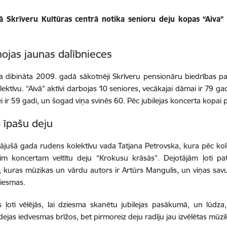
ā Skrīveru Kultūras centrā notika senioru deju kopas “Aiva”
nojas jaunas dalībnieces
 dibināta 2009. gadā sākotnēji Skrīveru pensionāru biedrības pa
lektīvu. “Aivā” aktīvi darbojas 10 seniores, vecākajai dāmai ir 79 ga
i ir 59 gadi, un šogad viņa svinēs 60. Pēc jubilejas koncerta kopai p
o īpašu deju
jušā gada rudens kolektīvu vada Tatjana Petrovska, kura pēc kolek
 šim koncertam veltītu deju “Krokusu krāsās”. Dejotājām ļoti p
, kuras mūzikas un vārdu autors ir Artūrs Mangulis, un viņas savu
ziesmas.
s ļoti vēlējās, lai dziesma skanētu jubilejas pasākumā, un lūdza,
 dejas iedvesmas brīžos, bet pirmoreiz deju radīju jau izvēlētas mūzi