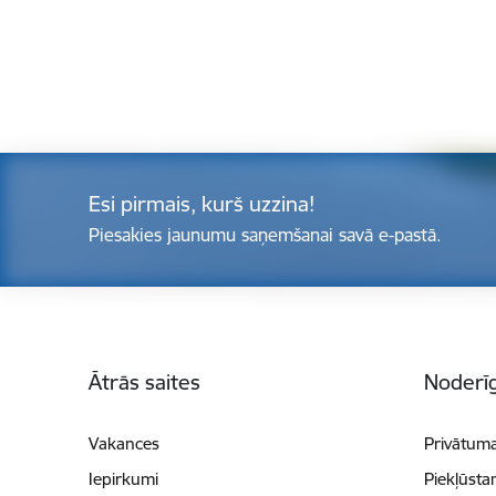
Esi pirmais, kurš uzzina!
Piesakies jaunumu saņemšanai savā e-pastā.
Kājene
Ātrās saites
Noderīg
Vakances
Privātuma
Iepirkumi
Piekļūsta