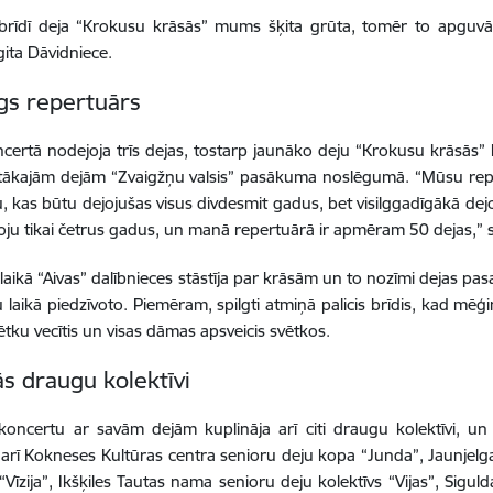
brīdī deja “Krokusu krāsās” mums šķita grūta, tomēr to apguvām
gita Dāvidniece.
gs repertuārs
ncertā nodejoja trīs dejas, tostarp jaunāko deju “Krokusu krāsās
tākajām dejām “Zvaigžņu valsis” pasākuma noslēgumā. “Mūsu repert
 kas būtu dejojušas visus divdesmit gadus, bet visilggadīgākā dejo
joju tikai četrus gadus, un manā repertuārā ir apmēram 50 dejas,” s
laikā “Aivas” dalībnieces stāstīja par krāsām un to nozīmi dejas pa
 laikā piedzīvoto. Piemēram, spilgti atmiņā palicis brīdis, kad mēģin
tku vecītis un visas dāmas apsveicis svētkos.
ās draugu kolektīvi
 koncertu ar savām dejām kuplināja arī citi draugu kolektīvi, u
s arī Kokneses Kultūras centra senioru deju kopa “Junda”, Jaunjel
 “Vīzija”, Ikšķiles Tautas nama senioru deju kolektīvs “Vijas”, Sig