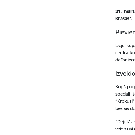
21. mart
krāsās”.
Pievie
Deju kopa
centra ko
dalībniece
Izveid
Kopš pagā
speciāli
“Krokusi”
bez šīs d
“Dejotāja
veidojusi