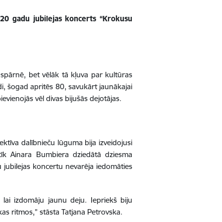
 20 gadu jubilejas koncerts “Krokusu
spārnē, bet vēlāk tā kļuva par kultūras
di, šogad apritēs 80, savukārt jaunākajai
ievienojās vēl divas bijušās dejotājas.
tīva dalībnieču lūguma bija izveidojusi
atīk Ainara Bumbiera dziedātā dziesma
 jubilejas koncertu nevarēja iedomāties
 lai izdomāju jaunu deju. Iepriekš biju
kas ritmos,” stāsta Tatjana Petrovska.