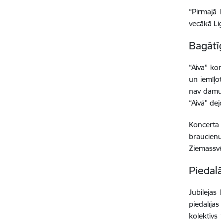
“Pirmajā 
vecākā Li
Bagātī
“Aiva” ko
un iemīļo
nav dāmu,
“Aivā” de
Koncerta 
braucienu
Ziemassvē
Piedal
Jubilejas
piedalījā
kolektīvs