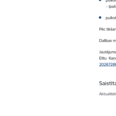
pulks
‒ īpa
pulks
Pēc tikša
Dalības m
Jautājumu
Elitu Kaņ
2026728
Saistī
Aktualitāt