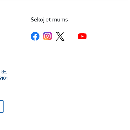
Sekojiet mums
kle,
5101