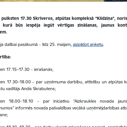
ā pulksten 17.30 Skrīveros, atpūtas kompleksā “Klidziņa”, nor
, kurā būs iespēja iegūt vērtīgas zināšanas, jaunus kon
iem.
ija dalībai pasākumā ‒ līdz 25. maijam,
aizpildot anketu
.
rtība:
ten 17.15–17.30 ‒ ierašanās;
ten 17.30–18.00 ‒ par uzņēmuma darbību, attīstību un atpūtas kom
ktu vadītājs Andis Skrabutens;
ten 18.00‒18.10 ‒ par iniciatīvu “Aizkraukles novada jaun
umos” informēs novada pašvaldības vecākā uzņēmējdarbības atbals
ane;