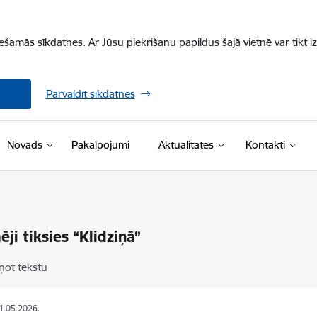
iešamās sīkdatnes. Ar Jūsu piekrišanu papildus šajā vietnē var tikt i
Pārvaldīt sīkdatnes
Novads
Pakalpojumi
Aktualitātes
Kontakti
ji tiksies “Klidziņā”
ņot tekstu
21.05.2026.