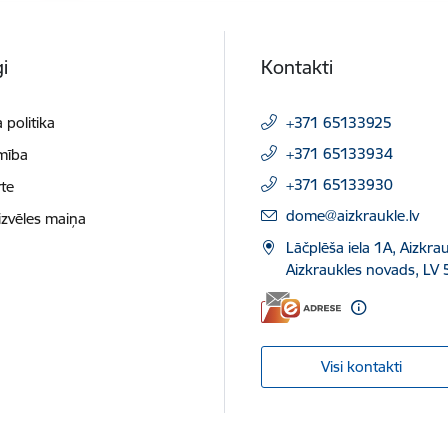
i
Kontakti
 politika
+371 65133925
+371 65133934
mība
+371 65133930
te
E-pasts:
dome@aizkraukle.lv
izvēles maiņa
Lāčplēša iela 1A, Aizkrau
Aizkraukles novads, LV 
Visi kontakti