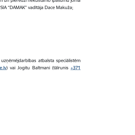
ām un pieredzi nekustamo īpašumu jomā
 SIA “DAMAK” vadītāja Dace Makuža;
 uzņēmējdarbības atbalsta speciālistēm
e.lv
) vai Jogitu Baltmani (tālrunis
+371