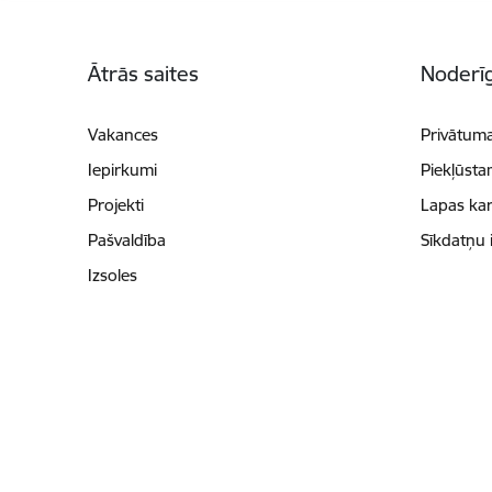
Kājene
Ātrās saites
Noderīg
Vakances
Privātuma
Iepirkumi
Piekļūsta
Projekti
Lapas kar
Pašvaldība
Sīkdatņu 
Izsoles