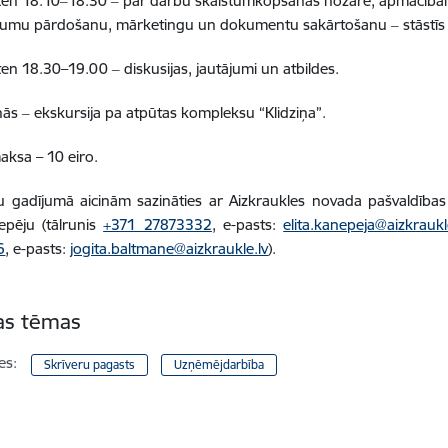
ten 18.10‒18.30 ‒ par darbu skaistumkopšanas nozarē, apmācīb
šumu pārdošanu, mārketingu un dokumentu sakārtošanu ‒ stāstīs
ten 18.30–19.00 ‒ diskusijas, jautājumi un atbildes.
nās ‒ ekskursija pa atpūtas kompleksu “Klidziņa”.
aksa – 10 eiro.
 gadījumā aicinām sazināties ar Aizkraukles novada pašvaldības
epēju (tālrunis
+371 27873332
, e-pasts:
elita.kanepeja@aizkraukl
6
, e-pasts:
jogita.baltmane@aizkraukle.lv
).
tas tēmas
es:
Skrīveru pagasts
Uzņēmējdarbība