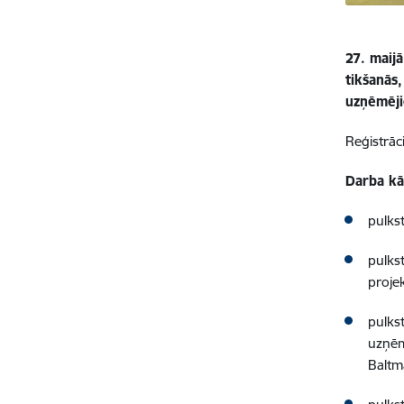
27. maij
tikšanās
uzņēmēj
Reģistrāc
Darba kā
pulks
pulks
proje
pulks
uzņēm
Baltm