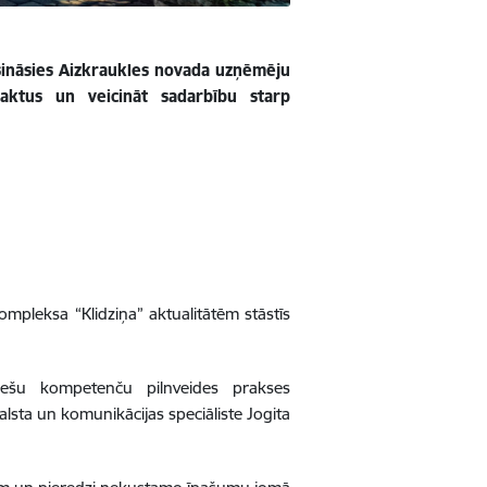
isināsies Aizkraukles novada uzņēmēju
taktus un veicināt sadarbību starp
pleksa “Klidziņa” aktualitātēm stāstīs
iešu kompetenču pilnveides prakses
ta un komunikācijas speciāliste Jogita