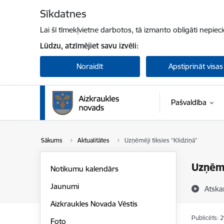
Pāriet uz lapas saturu
Sīkdatnes
Lai šī tīmekļvietne darbotos, tā izmanto obligāti nepiec
Lūdzu, atzīmējiet savu izvēli:
Noraidīt
Apstiprināt visas
Pašvaldība
Sākums
Aktualitātes
Uzņēmēji tiksies “Klidziņā”
Uzņēmē
Notikumu kalendārs
Jaunumi
Atska
Aizkraukles Novada Vēstis
Publicēts: 
Foto