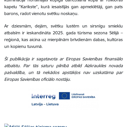
kapelu “Karikste”, kurā iesaistījās gan apmeklētāji, gan pats
barons, radot vienotu svētku noskaņu.
Ar dziesmām, dejām, svētku lustēm un sirsnīgu smieklu
atbalsīm ir ieskandināta 2025. gada tūrisma sezona Sēlijā –
reģionā, kas aicina uz mierpilnām brīvdienām dabas, kultūras
un kopienu tuvumā.
Šī publikācija ir sagatavota ar Eiropas Savienības finansiālo
atbalstu. Par tās saturu pilnībā atbild Aizkraukles novada
pašvaldība, un tā nekādos apstākļos nav uzskatāma par
Eiropas Savienības oficiālo nostāju.