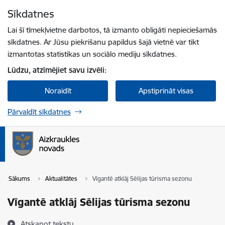
Pāriet uz lapas saturu
Sīkdatnes
Spied
lai meklētu
Enter
Lai šī tīmekļvietne darbotos, tā izmanto obligāti nepieciešamās
sīkdatnes. Ar Jūsu piekrišanu papildus šajā vietnē var tikt
izmantotas statistikas un sociālo mediju sīkdatnes.
Lūdzu, atzīmējiet savu izvēli:
Noraidīt
Apstiprināt visas
Pārvaldīt sīkdatnes
Sākums
Aktualitātes
Vīgantē atklāj Sēlijas tūrisma sezonu
Vīgantē atklāj Sēlijas tūrisma sezonu
Atskaņot tekstu