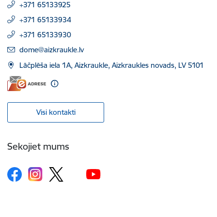
+371 65133925
+371 65133934
+371 65133930
E-pasts:
dome@aizkraukle.lv
Lāčplēša iela 1A, Aizkraukle, Aizkraukles novads, LV 5101
Visi kontakti
Sekojiet mums