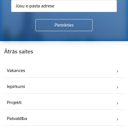
Kājene
Ātrās saites
Vakances
Iepirkumi
Projekti
Pašvaldība