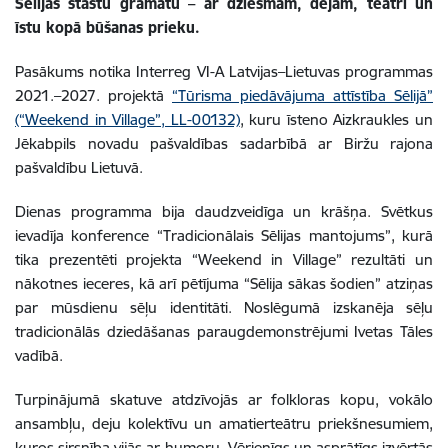
Sēlijas stāstu grāmatu – ar dziesmām, dejām, teātri un
īstu kopā būšanas prieku.
Pasākums notika Interreg VI-A Latvijas–Lietuvas programmas
2021.–2027. projektā
“Tūrisma piedāvājuma attīstība Sēlijā”
(“Weekend in Village”, LL-00132)
, kuru īsteno Aizkraukles un
Jēkabpils novadu pašvaldības sadarbībā ar Biržu rajona
pašvaldību Lietuvā.
Dienas programma bija daudzveidīga un krāšņa. Svētkus
ievadīja konference “Tradicionālais Sēlijas mantojums”, kurā
tika prezentēti projekta “Weekend in Village” rezultāti un
nākotnes ieceres, kā arī pētījuma “Sēlija sākas šodien” atziņas
par mūsdienu sēļu identitāti. Noslēgumā izskanēja sēļu
tradicionālās dziedāšanas paraugdemonstrējumi Ivetas Tāles
vadībā.
Turpinājumā skatuve atdzīvojās ar folkloras kopu, vokālo
ansambļu, deju kolektīvu un amatierteātru priekšnesumiem,
kuros sirsnība vijās ar humoru. Vērienīgs un asprātīgs izvērtās