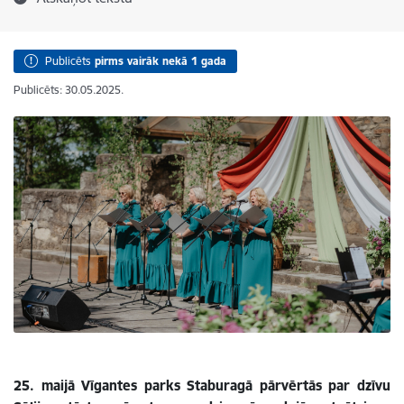
Publicēts
pirms vairāk nekā 1 gada
Publicēts: 30.05.2025.
25. maijā Vīgantes parks Staburagā pārvērtās par dzīvu