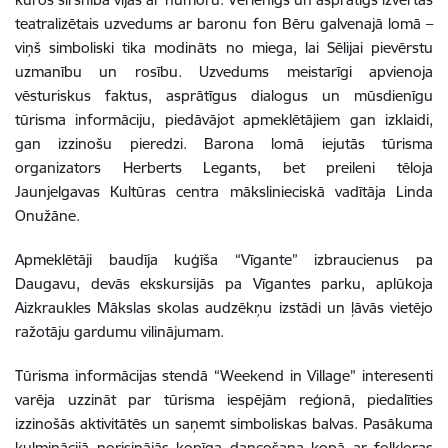
teatralizētais uzvedums ar baronu fon Bēru galvenajā lomā –
viņš simboliski tika modināts no miega, lai Sēlijai pievērstu
uzmanību un rosību. Uzvedums meistarīgi apvienoja
vēsturiskus faktus, asprātīgus dialogus un mūsdienīgu
tūrisma informāciju, piedāvājot apmeklētājiem gan izklaidi,
gan izzinošu pieredzi. Barona lomā iejutās tūrisma
organizators Herberts Legants, bet preileni tēloja
Jaunjelgavas Kultūras centra mākslinieciskā vadītāja Linda
Onužāne.
Apmeklētāji baudīja kuģīša “Vīgante” izbraucienus pa
Daugavu, devās ekskursijās pa Vīgantes parku, aplūkoja
Aizkraukles Mākslas skolas audzēkņu izstādi un ļāvās vietējo
ražotāju gardumu vilinājumam.
Tūrisma informācijas stendā “Weekend in Village” interesenti
varēja uzzināt par tūrisma iespējām reģionā, piedalīties
izzinošās aktivitātēs un saņemt simboliskas balvas. Pasākuma
kulminācijā norisinājās kopīga dancošana kopā ar folkloras