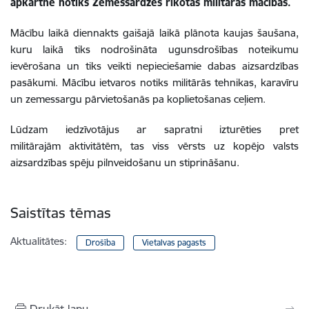
apkārtnē notiks Zemessardzes rīkotās militārās mācības.
Mācību laikā diennakts gaišajā laikā plānota kaujas šaušana,
kuru laikā tiks nodrošināta ugunsdrošības noteikumu
ievērošana un tiks veikti nepieciešamie dabas aizsardzības
pasākumi. Mācību ietvaros notiks militārās tehnikas, karavīru
un zemessargu pārvietošanās pa koplietošanas ceļiem.
Lūdzam iedzīvotājus ar sapratni izturēties pret
militārajām aktivitātēm, tas viss vērsts uz kopējo valsts
aizsardzības spēju pilnveidošanu un stiprināšanu.
Saistītas tēmas
Aktualitātes:
Drošība
Vietalvas pagasts
Drukāt lapu