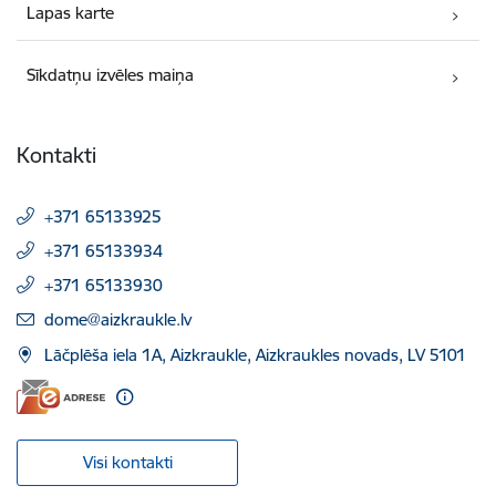
Lapas karte
Sīkdatņu izvēles maiņa
Kontakti
+371 65133925
+371 65133934
+371 65133930
E-pasts:
dome@aizkraukle.lv
Lāčplēša iela 1A, Aizkraukle, Aizkraukles novads, LV 5101
Visi kontakti