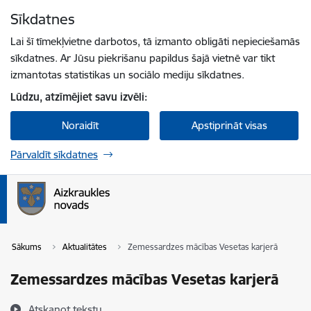
Pāriet uz lapas saturu
Sīkdatnes
Spied
lai meklētu
Enter
Lai šī tīmekļvietne darbotos, tā izmanto obligāti nepieciešamās
sīkdatnes. Ar Jūsu piekrišanu papildus šajā vietnē var tikt
izmantotas statistikas un sociālo mediju sīkdatnes.
Lūdzu, atzīmējiet savu izvēli:
Noraidīt
Apstiprināt visas
Pārvaldīt sīkdatnes
Sākums
Aktualitātes
Zemessardzes mācības Vesetas karjerā
Zemessardzes mācības Vesetas karjerā
Atskaņot tekstu