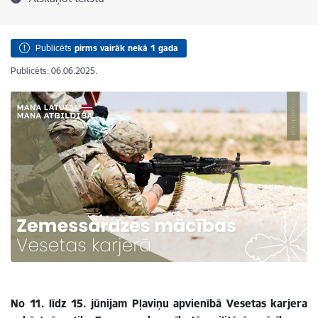
Publicēts
pirms vairāk nekā 1 gada
Publicēts: 06.06.2025.
No 11. līdz 15. jūnijam Pļaviņu apvienībā Vesetas karjera