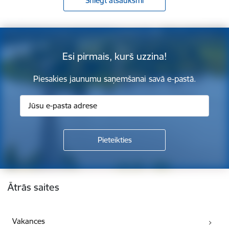
Sniegt atsauksmi
Esi pirmais, kurš uzzina!
Piesakies jaunumu saņemšanai savā e-pastā.
Kājene
Ātrās saites
Vakances