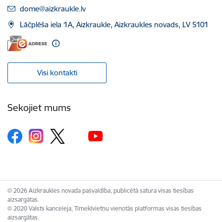
E-pasts:
dome@aizkraukle.lv
Lāčplēša iela 1A, Aizkraukle, Aizkraukles novads, LV 5101
Visi kontakti
Sekojiet mums
© 2026 Aizkraukles novada pašvaldība, publicētā satura visas tiesības
aizsargātas.
© 2020 Valsts kanceleja, Tīmekļvietņu vienotās platformas visas tiesības
aizsargātas.