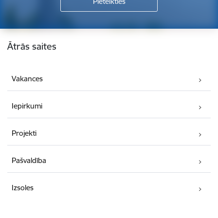
Kājene
Ātrās saites
Vakances
Iepirkumi
Projekti
Pašvaldība
Izsoles