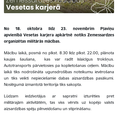
No 18. oktobra līdz 23. novembrim Pļaviņu
apvienībā Vesetas karjera apkārtnē notiks Zemessardzes
organizētas militārās mācības.
Mācību laikā, posmā no plkst. 8.30 līdz plkst. 22.00, plānota
kaujas šaušana, kas var radīt īslaicīgus trokšņus.
Autotransports pārvietosies pa koplietošanas ceļiem. Mācību
laikā tiks nodrošināta ugunsdrošības noteikumu ievērošana
un tiks veikti nepieciešamie dabas aizsardzības pasākumi.
Noslēgumā izmantotā teritorija tiks sakopta.
Lūdzam iedzīvotājus ar sapratni izturēties pret
militārajām aktivitātēm, tas viss vērsts uz kopējo valsts
aizsardzības spēju pilnveidošanu un stiprināšanu.