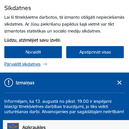
Pāriet uz lapas saturu
Sīkdatnes
Spied
lai meklētu
Enter
Lai šī tīmekļvietne darbotos, tā izmanto obligāti nepieciešamās
sīkdatnes. Ar Jūsu piekrišanu papildus šajā vietnē var tikt
izmantotas statistikas un sociālo mediju sīkdatnes.
Lūdzu, atzīmējiet savu izvēli:
Noraidīt
Apstiprināt visas
Pārvaldīt sīkdatnes
Izmaiņas
Informējam, ka 13. augustā no plkst. 19.00 ir iespējami
īslaicīgi tīmekļvietnes darbības traucējumi, jo tiks veikti
uzturēšanas darbi. Atvainojamies par sagādātajām neērtībām!