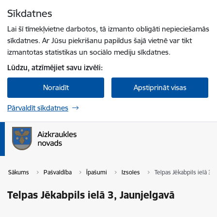
Pāriet uz lapas saturu
Sīkdatnes
Spied
lai meklētu
Enter
Lai šī tīmekļvietne darbotos, tā izmanto obligāti nepieciešamās
sīkdatnes. Ar Jūsu piekrišanu papildus šajā vietnē var tikt
izmantotas statistikas un sociālo mediju sīkdatnes.
Lūdzu, atzīmējiet savu izvēli:
Noraidīt
Apstiprināt visas
Pārvaldīt sīkdatnes
Sākums
Pašvaldība
Īpašumi
Izsoles
Telpas Jēkabpils ielā 3,
Telpas Jēkabpils ielā 3, Jaunjelgavā