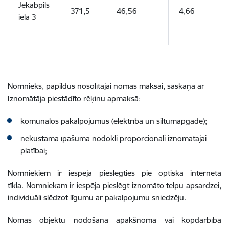
Jēkabpils
371,5
46,56
4,66
iela 3
Nomnieks, papildus nosolītajai nomas maksai, saskaņā ar
Iznomātāja piestādīto rēķinu apmaksā:
komunālos pakalpojumus (elektrība un siltumapgāde);
nekustamā īpašuma nodokli proporcionāli iznomātajai
platībai;
Nomniekiem ir iespēja pieslēgties pie optiskā interneta
tīkla.
Nomniekam ir iespēja pieslēgt iznomāto telpu apsardzei,
individuāli slēdzot līgumu ar pakalpojumu sniedzēju.
Nomas objektu nodošana apakšnomā vai kopdarbība