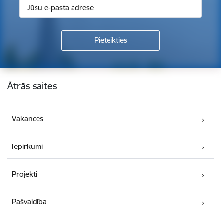
Kājene
Ātrās saites
Vakances
Iepirkumi
Projekti
Pašvaldība