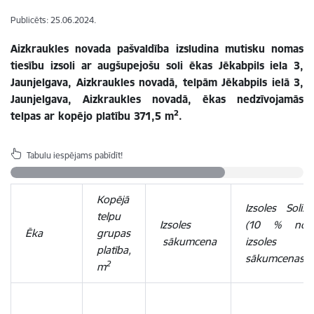
Publicēts: 25.06.2024.
Aizkraukles novada pašvaldība izsludina mutisku nomas
tiesību izsoli ar augšupejošu soli ēkas Jēkabpils iela 3,
Jaunjelgava, Aizkraukles novadā, telpām Jēkabpils ielā 3,
Jaunjelgava, Aizkraukles novadā, ēkas nedzīvojamās
2
telpas ar kopējo platību 371,5 m
.
Tabulu iespējams pabīdīt!
Kopējā
Izsoles Solis
telpu
Izsoles
(10 % no
Ēka
grupas
sākumcena
izsoles
platība,
sākumcenas)
2
m