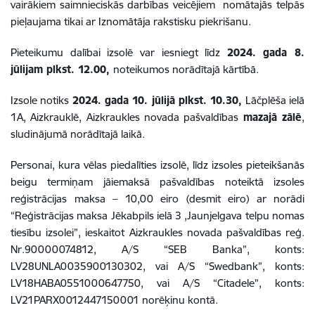
vairākiem saimnieciskās darbības veicējiem nomātajās telpās
pieļaujama tikai ar Iznomātāja rakstisku piekrišanu.
Pieteikumu dalībai izsolē var iesniegt līdz
2024. gada 8.
jūlijam plkst. 12.00
,
noteikumos norādītajā kārtībā.
Izsole notiks
2024. gada 10. jūlijā plkst. 10.30,
Lāčplēša ielā
1A, Aizkrauklē, Aizkraukles novada pašvaldības
mazajā zālē
,
sludinājumā norādītajā laikā.
Personai, kura vēlas piedalīties izsolē, līdz izsoles pieteikšanās
beigu termiņam jāiemaksā pašvaldības noteiktā izsoles
reģistrācijas maksa – 10,00 eiro (desmit eiro) ar norādi
“Reģistrācijas maksa Jēkabpils ielā 3 ,Jaunjelgava telpu nomas
tiesību izsolei”, ieskaitot Aizkraukles novada pašvaldības reģ.
Nr.90000074812, A/S “SEB Banka”, konts:
LV28UNLA0035900130302, vai A/S “Swedbank”, konts:
LV18HABA0551000647750, vai A/S “Citadele”, konts:
LV21PARX0012447150001 norēķinu kontā.