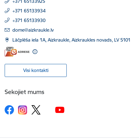
+371 65133925
+371 65133934
+371 65133930
E-pasts:
dome@aizkraukle.lv
Lāčplēša iela 1A, Aizkraukle, Aizkraukles novads, LV 5101
Visi kontakti
Sekojiet mums