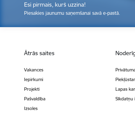
Esi pirmais, kurš uzzina!
Piesakies jaunumu saņemšanai savā e-pastā.
Kājene
Ātrās saites
Noderīg
Vakances
Privātuma
Iepirkumi
Piekļūsta
Projekti
Lapas kar
Pašvaldība
Sīkdatņu 
Izsoles