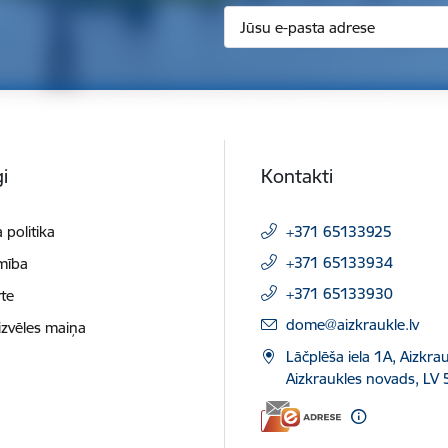
i
Kontakti
 politika
+371 65133925
+371 65133934
mība
+371 65133930
te
E-pasts:
dome@aizkraukle.lv
izvēles maiņa
Lāčplēša iela 1A, Aizkrau
Aizkraukles novads, LV 