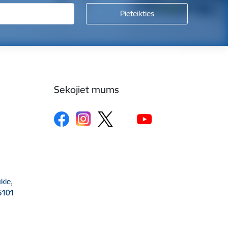
Sekojiet mums
kle,
5101