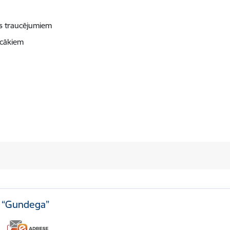
as traucējumiem
ecākiem
e “Gundega”