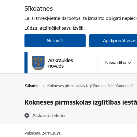
Pāriet uz lapas saturu
Sīkdatnes
Lai šī tīmekļvietne darbotos, tā izmanto obligāti nepiec
Lūdzu, atzīmējiet savu izvēli:
Noraidīt
Apstiprināt visas
Pašvaldība
Sākums
Kokneses pirmsskolas izglītības iestāde “Gundega”
Kokneses pirmsskolas izglītības ies
Atskaņot tekstu
Publicēts: 24.11.2021.