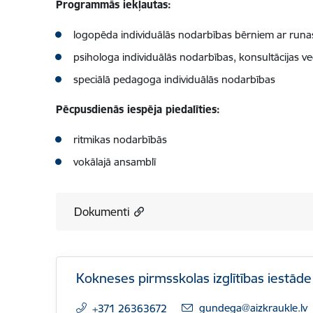
Programmās iekļautas:
logopēda individuālās nodarbības bērniem ar run
psihologa individuālās nodarbības, konsultācijas v
speciālā pedagoga individuālās nodarbības
Pēcpusdienās iespēja piedalīties:
ritmikas nodarbībās
vokālajā ansamblī
Dokumenti
Kokneses pirmsskolas izglītības iestād
E-pasts:
gundega@aizkraukle.lv
+371 26363672