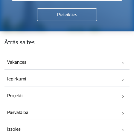
Kājene
Ātrās saites
Vakances
Iepirkumi
Projekti
Pašvaldība
Izsoles