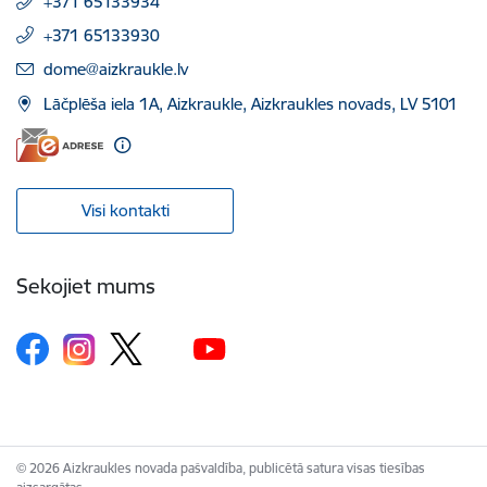
+371 65133934
+371 65133930
E-pasts:
dome@aizkraukle.lv
Lāčplēša iela 1A, Aizkraukle, Aizkraukles novads, LV 5101
Visi kontakti
Sekojiet mums
© 2026 Aizkraukles novada pašvaldība, publicētā satura visas tiesības