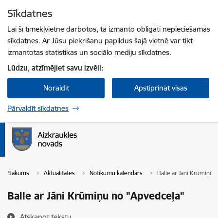
Pāriet uz lapas saturu
Sīkdatnes
Spied
lai meklētu
Enter
Lai šī tīmekļvietne darbotos, tā izmanto obligāti nepieciešamās
sīkdatnes. Ar Jūsu piekrišanu papildus šajā vietnē var tikt
izmantotas statistikas un sociālo mediju sīkdatnes.
Lūdzu, atzīmējiet savu izvēli:
Noraidīt
Apstiprināt visas
Pārvaldīt sīkdatnes
Sākums
Aktualitātes
Notikumu kalendārs
Balle ar Jāni Krūmiņu 
Balle ar Jāni Krūmiņu no "Apvedceļa"
Atskaņot tekstu