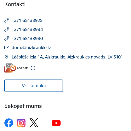
Kontakti
+371 65133925
+371 65133934
+371 65133930
E-pasts:
dome@aizkraukle.lv
Lāčplēša iela 1A, Aizkraukle, Aizkraukles novads, LV 5101
Visi kontakti
Sekojiet mums