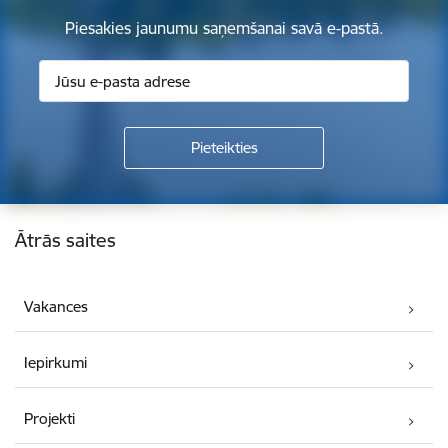
Piesakies jaunumu saņemšanai savā e-pastā.
Kājene
Ātrās saites
Vakances
Iepirkumi
Projekti