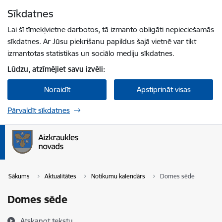
Pāriet uz lapas saturu
Sīkdatnes
Spied
lai meklētu
Enter
Lai šī tīmekļvietne darbotos, tā izmanto obligāti nepieciešamās
sīkdatnes. Ar Jūsu piekrišanu papildus šajā vietnē var tikt
izmantotas statistikas un sociālo mediju sīkdatnes.
Lūdzu, atzīmējiet savu izvēli:
Noraidīt
Apstiprināt visas
Pārvaldīt sīkdatnes
Sākums
Aktualitātes
Notikumu kalendārs
Domes sēde
Domes sēde
Atskaņot tekstu