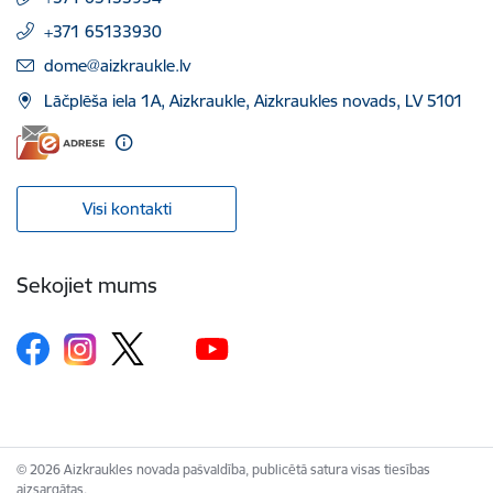
+371 65133930
E-pasts:
dome@aizkraukle.lv
Lāčplēša iela 1A, Aizkraukle, Aizkraukles novads, LV 5101
Visi kontakti
Sekojiet mums
© 2026 Aizkraukles novada pašvaldība, publicētā satura visas tiesības
aizsargātas.