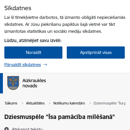
Pāriet uz lapas saturu
Sīkdatnes
Spied
lai meklētu
Enter
Lai šī tīmekļvietne darbotos, tā izmanto obligāti nepieciešamās
sīkdatnes. Ar Jūsu piekrišanu papildus šajā vietnē var tikt
izmantotas statistikas un sociālo mediju sīkdatnes.
Lūdzu, atzīmējiet savu izvēli:
Noraidīt
Apstiprināt visas
Pārvaldīt sīkdatnes
Sākums
Aktualitātes
Notikumu kalendārs
Dziesmuspēle "Īsa pam
Dziesmuspēle "Īsa pamācība mīlēšanā"
Atskaņot tekstu