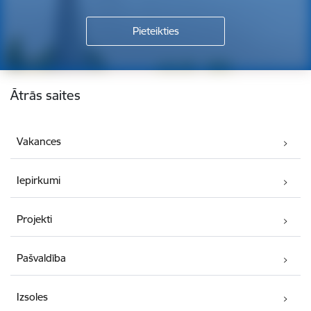
Kājene
Ātrās saites
Vakances
Iepirkumi
Projekti
Pašvaldība
Izsoles