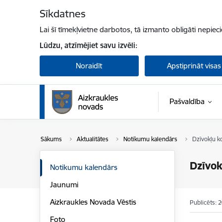
Pāriet uz lapas saturu
Sīkdatnes
Lai šī tīmekļvietne darbotos, tā izmanto obligāti nepiec
Lūdzu, atzīmējiet savu izvēli:
Noraidīt
Apstiprināt visas
Pašvaldība
Sākums
Aktualitātes
Notikumu kalendārs
Dzīvokļu k
Dzīvok
Notikumu kalendārs
Jaunumi
Aizkraukles Novada Vēstis
Publicēts: 
Foto