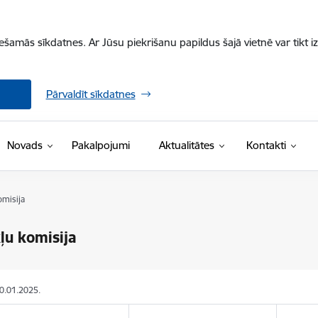
iešamās sīkdatnes. Ar Jūsu piekrišanu papildus šajā vietnē var tikt i
Pārvaldīt sīkdatnes
Novads
Pakalpojumi
Aktualitātes
Kontakti
omisija
ļu komisija
20.01.2025.