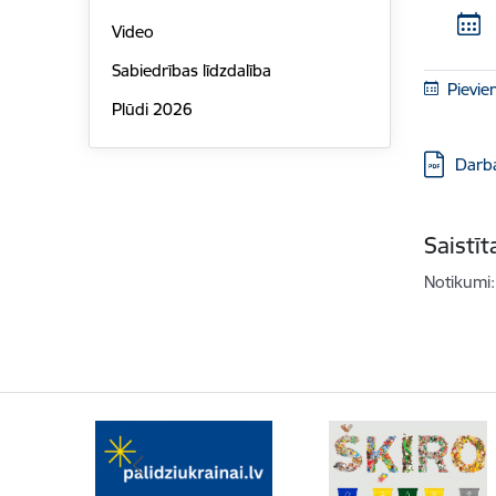
Video
Sabiedrības līdzdalība
Pievie
Plūdi 2026
Lejupielā
Darba
Saistī
Notikumi: