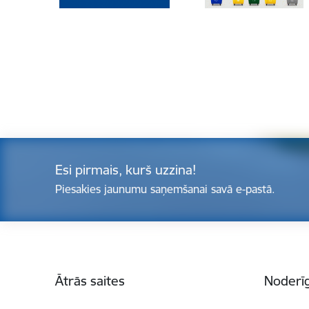
Esi pirmais, kurš uzzina!
Piesakies jaunumu saņemšanai savā e-pastā.
Kājene
Ātrās saites
Noderīg