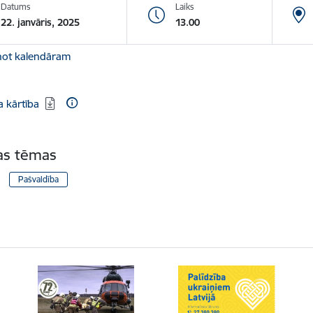
Datums
Laiks
22. janvāris, 2025
13.00
not kalendāram
dēt:
 kārtība
tas tēmas
Pašvaldība