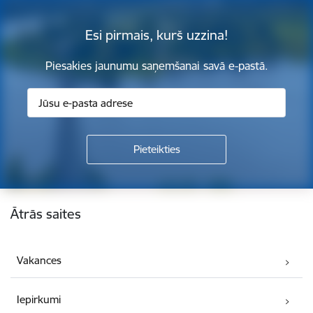
Esi pirmais, kurš uzzina!
Piesakies jaunumu saņemšanai savā e-pastā.
Kājene
Ātrās saites
Vakances
Iepirkumi