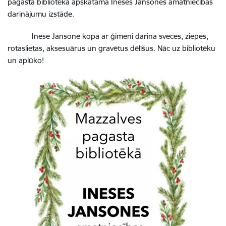
pagasta bibliotēkā apskatāma Ineses Jansones amatniecības
darinājumu izstāde.
Inese Jansone kopā ar ģimeni darina sveces, ziepes,
rotaslietas, aksesuārus un gravētus dēlīšus. Nāc uz bibliotēku
un aplūko!