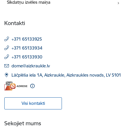
Sīkdatņu izvēles maiņa
Kontakti
+371 65133925
+371 65133934
+371 65133930
E-pasts:
dome@aizkraukle.lv
Lāčplēša iela 1A, Aizkraukle, Aizkraukles novads, LV 5101
Visi kontakti
Sekojiet mums