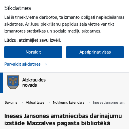
Pāriet uz lapas saturu
Sīkdatnes
Spied
lai meklētu
Enter
Lai šī tīmekļvietne darbotos, tā izmanto obligāti nepieciešamās
sīkdatnes. Ar Jūsu piekrišanu papildus šajā vietnē var tikt
izmantotas statistikas un sociālo mediju sīkdatnes.
Lūdzu, atzīmējiet savu izvēli:
Noraidīt
Apstiprināt visas
Pārvaldīt sīkdatnes
Sākums
Aktualitātes
Notikumu kalendārs
Ineses Jansones amatni
Ineses Jansones amatniecības darinājumu
izstāde Mazzalves pagasta bibliotēkā