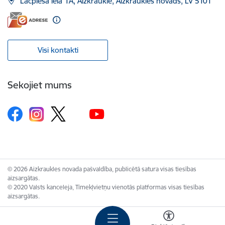
Lāčplēša iela 1A, Aizkraukle, Aizkraukles novads, LV 5101
Visi kontakti
Sekojiet mums
© 2026 Aizkraukles novada pašvaldība, publicētā satura visas tiesības
aizsargātas.
© 2020 Valsts kanceleja, Tīmekļvietņu vienotās platformas visas tiesības
aizsargātas.