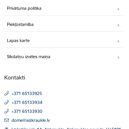
Privātuma politika
Piekļūstamība
Lapas karte
Sīkdatņu izvēles maiņa
Kontakti
+371 65133925
+371 65133934
+371 65133930
E-pasts:
dome@aizkraukle.lv