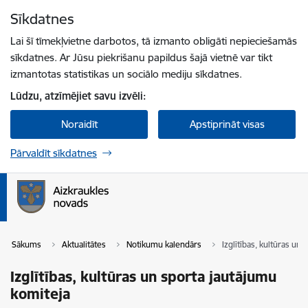
Pāriet uz lapas saturu
Sīkdatnes
Spied
lai meklētu
Enter
Lai šī tīmekļvietne darbotos, tā izmanto obligāti nepieciešamās
sīkdatnes. Ar Jūsu piekrišanu papildus šajā vietnē var tikt
izmantotas statistikas un sociālo mediju sīkdatnes.
Lūdzu, atzīmējiet savu izvēli:
Noraidīt
Apstiprināt visas
Pārvaldīt sīkdatnes
Sākums
Aktualitātes
Notikumu kalendārs
Izglītības, kultūras un
Izglītības, kultūras un sporta jautājumu
komiteja