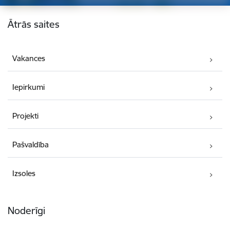
Kājene
Ātrās saites
Vakances
Iepirkumi
Projekti
Pašvaldība
Izsoles
Noderīgi