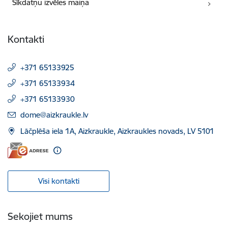
Sīkdatņu izvēles maiņa
Kontakti
+371 65133925
+371 65133934
+371 65133930
E-pasts:
dome@aizkraukle.lv
Lāčplēša iela 1A, Aizkraukle, Aizkraukles novads, LV 5101
Visi kontakti
Sekojiet mums