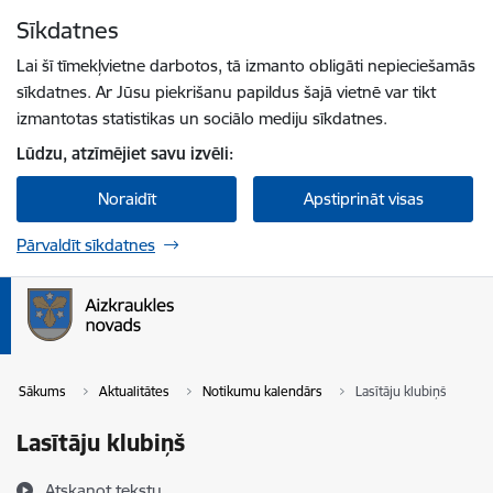
Pāriet uz lapas saturu
Sīkdatnes
Spied
lai meklētu
Enter
Lai šī tīmekļvietne darbotos, tā izmanto obligāti nepieciešamās
sīkdatnes. Ar Jūsu piekrišanu papildus šajā vietnē var tikt
izmantotas statistikas un sociālo mediju sīkdatnes.
Lūdzu, atzīmējiet savu izvēli:
Noraidīt
Apstiprināt visas
Pārvaldīt sīkdatnes
Sākums
Aktualitātes
Notikumu kalendārs
Lasītāju klubiņš
Lasītāju klubiņš
Atskaņot tekstu