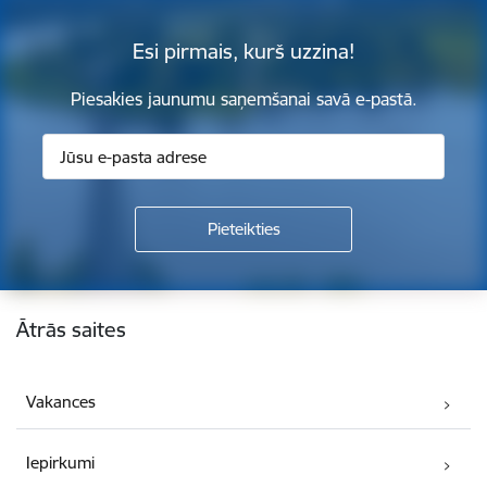
Esi pirmais, kurš uzzina!
Piesakies jaunumu saņemšanai savā e-pastā.
Kājene
Ātrās saites
Vakances
Iepirkumi