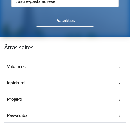
Kājene
Ātrās saites
Vakances
Iepirkumi
Projekti
Pašvaldība