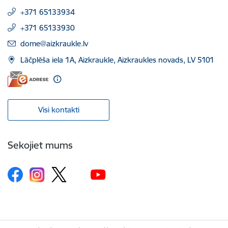
+371 65133934
+371 65133930
E-pasts:
dome@aizkraukle.lv
Lāčplēša iela 1A, Aizkraukle, Aizkraukles novads, LV 5101
Visi kontakti
Sekojiet mums