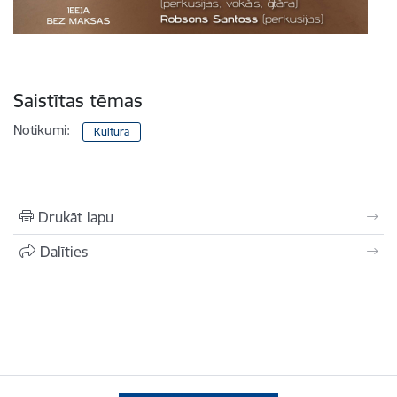
Saistītas tēmas
Notikumi:
Kultūra
Drukāt lapu
Dalīties