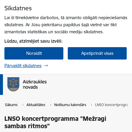
Pāriet uz lapas saturu
Sīkdatnes
Spied
lai meklētu
Enter
Lai šī tīmekļvietne darbotos, tā izmanto obligāti nepieciešamās
sīkdatnes. Ar Jūsu piekrišanu papildus šajā vietnē var tikt
izmantotas statistikas un sociālo mediju sīkdatnes.
Lūdzu, atzīmējiet savu izvēli:
Noraidīt
Apstiprināt visas
Pārvaldīt sīkdatnes
Sākums
Aktualitātes
Notikumu kalendārs
LNSO koncertprogramm
LNSO koncertprogramma "Mežragi
sambas ritmos"