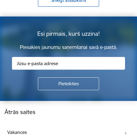
Sniegt atsauksmi
Esi pirmais, kurš uzzina!
Piesakies jaunumu saņemšanai savā e-pastā.
Kājene
Ātrās saites
Vakances