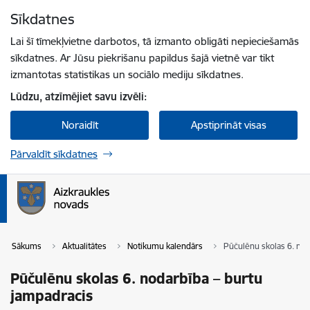
Pāriet uz lapas saturu
Sīkdatnes
Spied
lai meklētu
Enter
Lai šī tīmekļvietne darbotos, tā izmanto obligāti nepieciešamās
sīkdatnes. Ar Jūsu piekrišanu papildus šajā vietnē var tikt
izmantotas statistikas un sociālo mediju sīkdatnes.
Lūdzu, atzīmējiet savu izvēli:
Noraidīt
Apstiprināt visas
Pārvaldīt sīkdatnes
Sākums
Aktualitātes
Notikumu kalendārs
Pūčulēnu skolas 6. nod
Pūčulēnu skolas 6. nodarbība – burtu
jampadracis