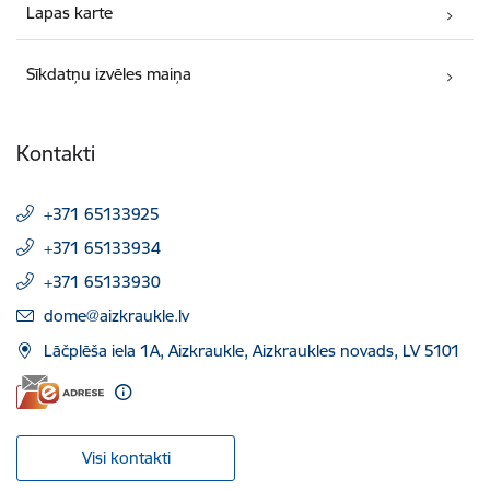
Lapas karte
Sīkdatņu izvēles maiņa
Kontakti
+371 65133925
+371 65133934
+371 65133930
E-pasts:
dome@aizkraukle.lv
Lāčplēša iela 1A, Aizkraukle, Aizkraukles novads, LV 5101
Visi kontakti