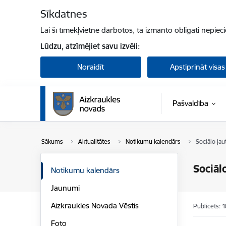
Pāriet uz lapas saturu
Sīkdatnes
Lai šī tīmekļvietne darbotos, tā izmanto obligāti nepiec
Lūdzu, atzīmējiet savu izvēli:
Noraidīt
Apstiprināt visas
Pašvaldība
Sākums
Aktualitātes
Notikumu kalendārs
Sociālo ja
Sociāl
Notikumu kalendārs
Jaunumi
Aizkraukles Novada Vēstis
Publicēts: 
Foto