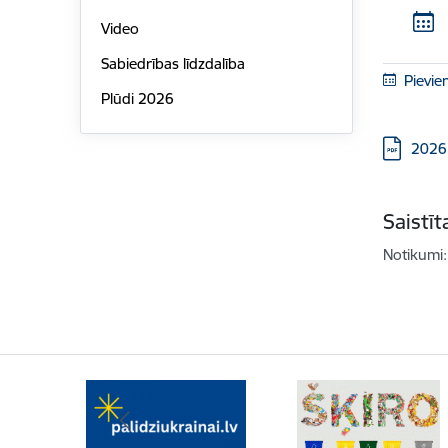
Video
Sabiedrības līdzdalība
Pievie
Plūdi 2026
Lejupielā
2026.
Saistī
Notikumi: