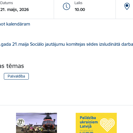
Datums
Laiks
21. maijs, 2026
10.00
not kalendāram
dēt:
gada 21.maija Sociālo jautājumu komitejas sēdes izsludinātā darba
tas tēmas
Pašvaldība