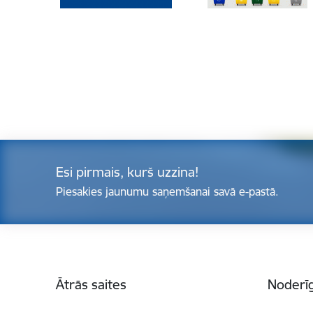
Esi pirmais, kurš uzzina!
Piesakies jaunumu saņemšanai savā e-pastā.
Kājene
Ātrās saites
Noderīg