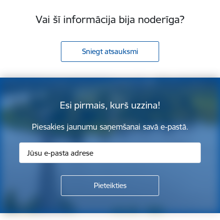
Vai šī informācija bija noderīga?
Sniegt atsauksmi
Esi pirmais, kurš uzzina!
Piesakies jaunumu saņemšanai savā e-pastā.
Kājene