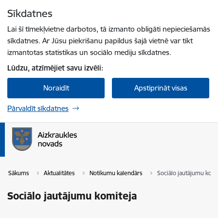
Pāriet uz lapas saturu
Sīkdatnes
Spied
lai meklētu
Enter
Lai šī tīmekļvietne darbotos, tā izmanto obligāti nepieciešamās
sīkdatnes. Ar Jūsu piekrišanu papildus šajā vietnē var tikt
izmantotas statistikas un sociālo mediju sīkdatnes.
Lūdzu, atzīmējiet savu izvēli:
Noraidīt
Apstiprināt visas
Pārvaldīt sīkdatnes
Sākums
Aktualitātes
Notikumu kalendārs
Sociālo jautājumu komi
Sociālo jautājumu komiteja