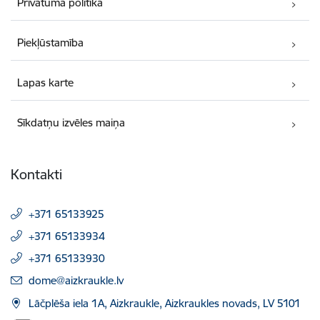
Privātuma politika
Piekļūstamība
Lapas karte
Sīkdatņu izvēles maiņa
Kontakti
+371 65133925
+371 65133934
+371 65133930
E-pasts:
dome@aizkraukle.lv
Lāčplēša iela 1A, Aizkraukle, Aizkraukles novads, LV 5101