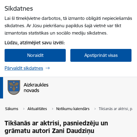
Pāriet uz lapas saturu
Sīkdatnes
Spied
lai meklētu
Enter
Lai šī tīmekļvietne darbotos, tā izmanto obligāti nepieciešamās
sīkdatnes. Ar Jūsu piekrišanu papildus šajā vietnē var tikt
izmantotas statistikas un sociālo mediju sīkdatnes.
Lūdzu, atzīmējiet savu izvēli:
Noraidīt
Apstiprināt visas
Pārvaldīt sīkdatnes
Sākums
Aktualitātes
Notikumu kalendārs
Tikšanās ar aktrisi, p
Tikšanās ar aktrisi, pasniedzēju un
grāmatu autori Zani Daudziņu