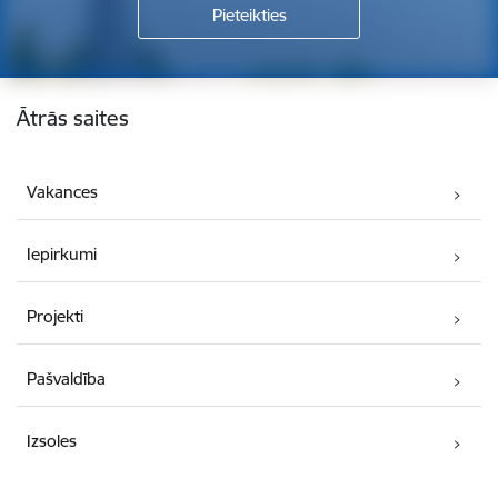
Kājene
Ātrās saites
Vakances
Iepirkumi
Projekti
Pašvaldība
Izsoles