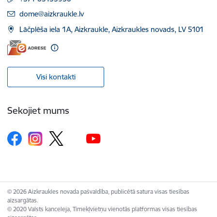
E-pasts:
dome@aizkraukle.lv
Lāčplēša iela 1A, Aizkraukle, Aizkraukles novads, LV 5101
Visi kontakti
Sekojiet mums
© 2026 Aizkraukles novada pašvaldība, publicētā satura visas tiesības
aizsargātas.
© 2020 Valsts kanceleja, Tīmekļvietņu vienotās platformas visas tiesības