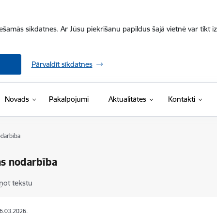
iešamās sīkdatnes. Ar Jūsu piekrišanu papildus šajā vietnē var tikt i
Pārvaldīt sīkdatnes
Novads
Pakalpojumi
Aktualitātes
Kontakti
darbība
s nodarbība
ņot tekstu
26.03.2026.