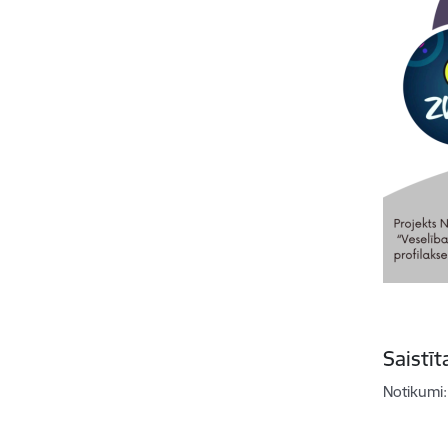
Saistī
Notikumi: