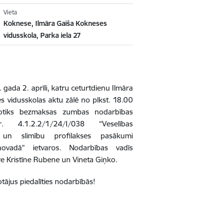
Vieta
Koknese, Ilmāra Gaiša Kokneses
vidusskola, Parka iela 27
 gada 2. aprīli, katru ceturtdienu Ilmāra
s vidusskolas aktu zālē no plkst. 18.00
otiks bezmaksas zumbas nodarbības
. 4.1.2.2/1/24/I/038 “Veselības
s un slimību profilakses pasākumi
novadā” ietvaros. Nodarbības vadīs
e Kristīne Rubene un Vineta Giņko.
otājus piedalīties nodarbībās!