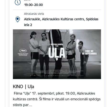
19.00–20.00
Atrašanās vieta
Aizkraukle, Aizkraukles Kultūras centrs, Spīdolas
iela 2
KINO | Uļa
Filma “Uļa” 17. septembrī, plkst. 19.00, Aizkraukles
kultūras centrā. Šī filma ir vizuāli un emocionāli spēcīgs
stāsts par…