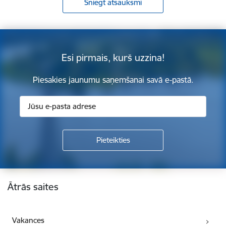
Sniegt atsauksmi
Esi pirmais, kurš uzzina!
Piesakies jaunumu saņemšanai savā e-pastā.
Kājene
Ātrās saites
Vakances