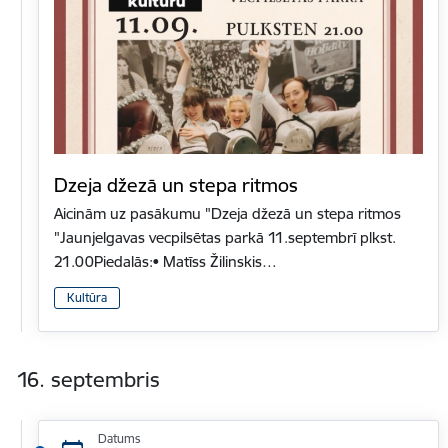
​Dzeja džezā un stepa ritmos​
​Aicinām uz pasākumu "Dzeja džezā un stepa ritmos​
"Jaunjelgavas vecpilsētas parkā 11.septembrī plkst.
21.00Piedalās:• Matīss Žilinskis…
Kultūra
16. septembris
Datums