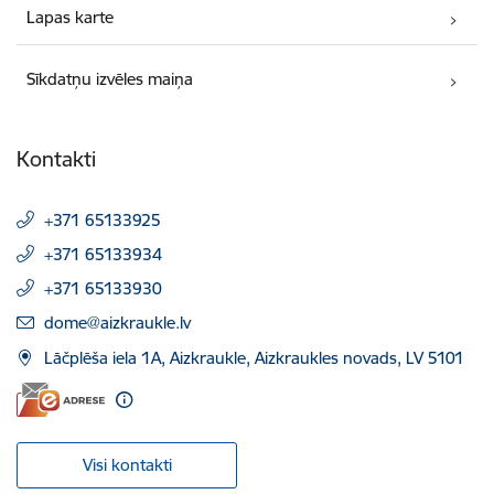
Lapas karte
Sīkdatņu izvēles maiņa
Kontakti
+371 65133925
+371 65133934
+371 65133930
E-pasts:
dome@aizkraukle.lv
Lāčplēša iela 1A, Aizkraukle, Aizkraukles novads, LV 5101
Visi kontakti