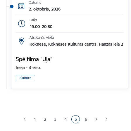
Datums
2. oktobris, 2026
Laiks
19.00–20.30
Atrašanās vieta
Koknese, Kokneses Kultūras centrs, Hanzas iela 2
Spēlfilma "Uļa"
Ieeja - 3 eiro.
Kultūra
Lapošana
1
2
3
4
5
6
7
Lapa
Lapa
Lapa
Pašreizējā lapa
Lapa
Lapa