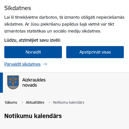
Pāriet uz lapas saturu
Sīkdatnes
Spied
lai meklētu
Enter
Lai šī tīmekļvietne darbotos, tā izmanto obligāti nepieciešamās
sīkdatnes. Ar Jūsu piekrišanu papildus šajā vietnē var tikt
izmantotas statistikas un sociālo mediju sīkdatnes.
Lūdzu, atzīmējiet savu izvēli:
Noraidīt
Apstiprināt visas
Pārvaldīt sīkdatnes
Sākums
Aktualitātes
Notikumu kalendārs
Notikumu kalendārs