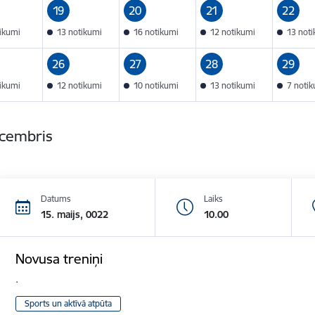
19
20
21
22
tikumi
13 notikumi
16 notikumi
12 notikumi
13 not
26
27
28
29
tikumi
12 notikumi
10 notikumi
13 notikumi
7 noti
ecembris
Datums
Laiks
15. maijs, 0022
10.00
Novusa treniņi
.
Sports un aktīvā atpūta