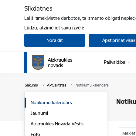
Pāriet uz lapas saturu
Sīkdatnes
Lai šī tīmekļvietne darbotos, tā izmanto obligāti nepiec
Lūdzu, atzīmējiet savu izvēli:
Noraidīt
Apstiprināt visas
Pašvaldība
Sākums
Aktualitātes
Notikumu kalendārs
Notik
Notikumu kalendārs
Jaunumi
Aizkraukles Novada Vēstis
Meklēt
Foto