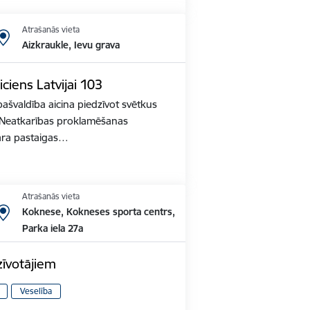
Atrašanās vieta
Aizkraukle, Ievu grava
iciens Latvijai 103
ašvaldība aicina piedzīvot svētkus
s Neatkarības proklamēšanas
ara pastaigas…
Atrašanās vieta
Koknese, Kokneses sporta centrs,
Parka iela 27a
zīvotājiem
Veselība