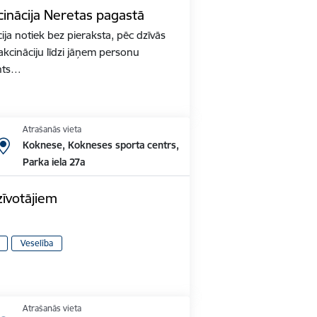
inācija Neretas pagastā
ja notiek bez pieraksta, pēc dzīvās
akcināciju līdzi jāņem personu
nts…
Atrašanās vieta
Koknese, Kokneses sporta centrs,
Parka iela 27a
zīvotājiem
Veselība
Atrašanās vieta