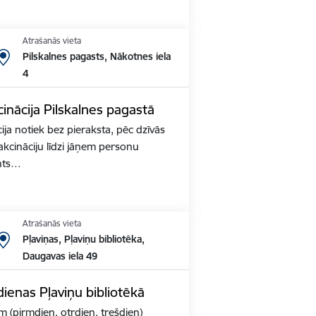
Atrašanās vieta
Pilskalnes pagasts, Nākotnes iela
4
inācija Pilskalnes pagastā
ja notiek bez pieraksta, pēc dzīvās
akcināciju līdzi jāņem personu
nts…
Atrašanās vieta
Pļaviņas, Pļaviņu bibliotēka,
Daugavas iela 49
ienas Pļaviņu bibliotēkā
m (pirmdien, otrdien, trešdien)