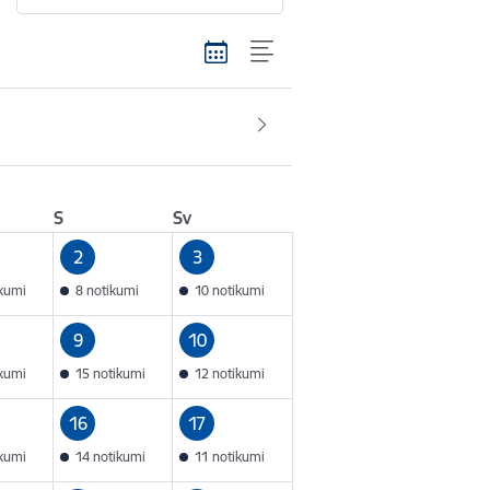
S
Sv
2
3
ikumi
8 notikumi
10 notikumi
9
10
ikumi
15 notikumi
12 notikumi
16
17
ikumi
14 notikumi
11 notikumi