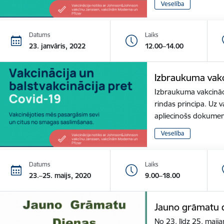
Veselība
Datums
Laiks
23. janvāris, 2022
12.00–14.00
Izbraukuma vakc
Izbraukuma vakcināci
rindas principa. Uz v
apliecinošs dokume
Veselība
Datums
Laiks
23.–25. maijs, 2020
9.00–18.00
Jauno grāmatu d
No 23. līdz 25. maija