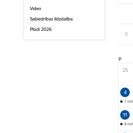
Video
Sabiedrības līdzdalība
Plūdi 2026
P
25
4
7 no
11
8 no