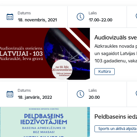
Datums
Laiks
18. novembris, 2021
17.00–22.00
Audiovizuāls sve
Aizkraukles novada p
un sagaidot Latvija
103.gadadienu, vak
Kultūra
Datums
Laiks
18. janvāris, 2022
20.00
Peldbaseins ied
Sports un aktīvā atpūta