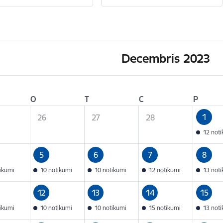
Decembris 2023
O
T
C
P
1
26
27
28
12 not
5
6
7
8
tikumi
10 notikumi
10 notikumi
12 notikumi
13 not
12
13
14
15
tikumi
10 notikumi
10 notikumi
15 notikumi
13 not