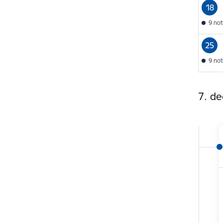
18
9 no
25
9 no
7. d