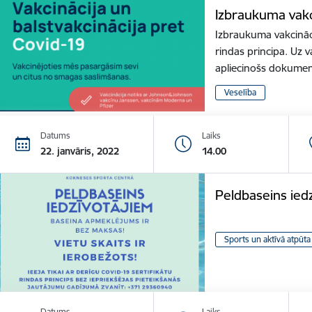
Izbraukuma vakc
Izbraukuma vakcināci
rindas principa. Uz v
apliecinošs dokume
Veselība
Datums
Laiks
22. janvāris, 2022
14.00
Peldbaseins ied
Sports un aktīvā atpūta
Datums
Laiks