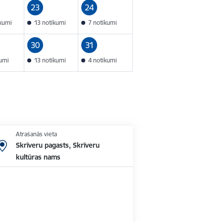
23
24
ikumi
13 notikumi
7 notikumi
30
31
kumi
13 notikumi
4 notikumi
Atrašanās vieta
Skrīveru pagasts, Skrīveru
kultūras nams