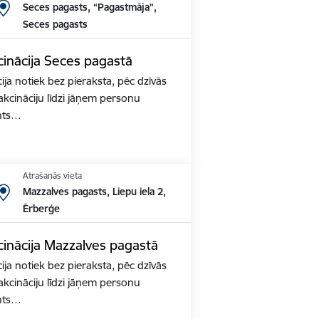
Seces pagasts, “Pagastmāja”,
Seces pagasts
inācija Seces pagastā
ja notiek bez pieraksta, pēc dzīvās
akcināciju līdzi jāņem personu
nts…
Atrašanās vieta
Mazzalves pagasts, Liepu iela 2,
Ērberģe
inācija Mazzalves pagastā
ja notiek bez pieraksta, pēc dzīvās
akcināciju līdzi jāņem personu
nts…