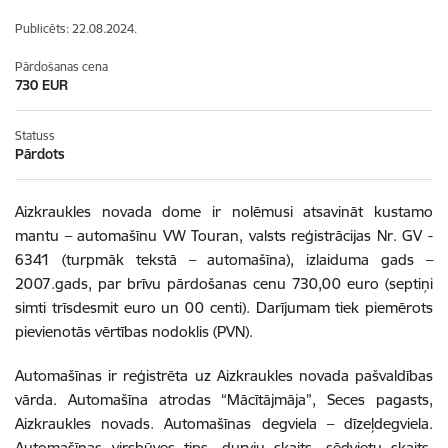
Publicēts: 22.08.2024.
Pārdošanas cena
730 EUR
Statuss
Pārdots
Aizkraukles novada dome ir nolēmusi atsavināt kustamo
mantu – automašīnu VW Touran, valsts reģistrācijas Nr. GV -
6341 (turpmāk tekstā – automašīna), izlaiduma gads –
2007.gads, par brīvu pārdošanas cenu 730,00 euro (septiņi
simti trīsdesmit euro un 00 centi). Darījumam tiek piemērots
pievienotās vērtības nodoklis (PVN).
Automašīnas ir reģistrēta uz Aizkraukles novada pašvaldības
vārda. Automašīna atrodas “Mācītājmāja”, Seces pagasts,
Aizkraukles novads. Automašīnas degviela – dīzeļdegviela.
Automašīnas virsbūves tips, durvju skaits, sēdvietu skaits,