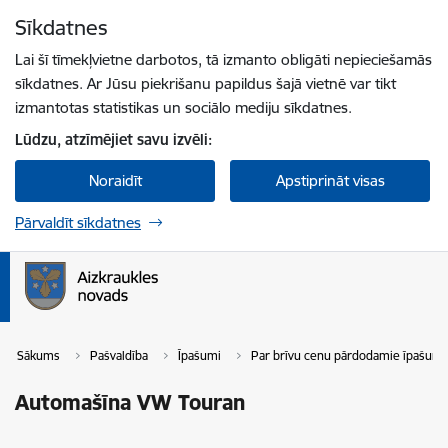
Pāriet uz lapas saturu
Sīkdatnes
Spied
lai meklētu
Enter
Lai šī tīmekļvietne darbotos, tā izmanto obligāti nepieciešamās
sīkdatnes. Ar Jūsu piekrišanu papildus šajā vietnē var tikt
izmantotas statistikas un sociālo mediju sīkdatnes.
Lūdzu, atzīmējiet savu izvēli:
Noraidīt
Apstiprināt visas
Pārvaldīt sīkdatnes
Sākums
Pašvaldība
Īpašumi
Par brīvu cenu pārdodamie īpašumi
Automašīna VW Touran