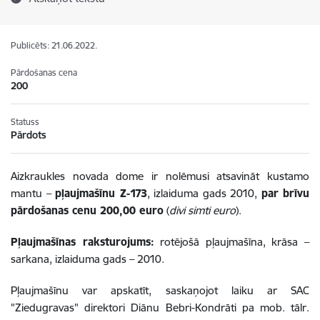
Publicēts: 21.06.2022.
Pārdošanas cena
200
Statuss
Pārdots
Aizkraukles novada dome ir nolēmusi atsavināt kustamo
mantu –
pļaujmašīnu Z-173
, izlaiduma gads 2010,
par brīvu
pārdošanas cenu 200,00 euro
(
divi simti euro
).
Pļaujmašīnas raksturojums:
rotējošā pļaujmašīna, krāsa –
sarkana, izlaiduma gads – 2010.
Pļaujmašīnu var apskatīt, saskaņojot laiku ar SAC
"Ziedugravas" direktori Diānu Bebri-Kondrāti pa mob. tālr.