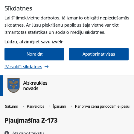
Pāriet uz lapas saturu
Sīkdatnes
Spied
lai meklētu
Enter
Lai šī tīmekļvietne darbotos, tā izmanto obligāti nepieciešamās
sīkdatnes. Ar Jūsu piekrišanu papildus šajā vietnē var tikt
izmantotas statistikas un sociālo mediju sīkdatnes.
Lūdzu, atzīmējiet savu izvēli:
Noraidīt
Apstiprināt visas
Pārvaldīt sīkdatnes
Sākums
Pašvaldība
Īpašumi
Par brīvu cenu pārdodamie īpašumi
Pļaujmašīna Z-173
Atskaņot tekstu