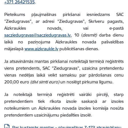
+371 26421535
.
Pieteikums pļaujmašīnas pirkšanai iesniedzams SAC
"Ziedugravas", ar adresi "Ziedugravas", Skrīveru pagasts,
Aizkraukles novads, vai e-pastā
sacziedugravas@sacziedugravas.lv
, 10 (
desmit)
darba dienu
laikā no paziņojuma Aizkraukles novada pašvaldības
mājaslapā
www.aizkraukle.lv
publicēšanas dienas.
Ja atsavināmās mantas pirkšanai noteiktajā termiņā reģistrēts
viens pretendents, SAC "Ziedugravas", uzaicina pretendentu
vienas nedēļas laikā veikt samaksu par pārdošanas cenu
200,00 euro
(divi simti euro)
un noslēgt pirkuma līgumu.
Ja noteiktajā termiņā reģistrēti vairāki pircēji, starp
pretendentiem tiek rīkota izsole saskaņā ar izsoles
noteikumiem un Aizkraukles novada izsoles komisija nosūta
pretendentiem uzaicinājumu piedalīties izsolē.
Lejupielādēt:
Par kustamās mantas – pļaujmašīnas Z-173 atsavināšanu