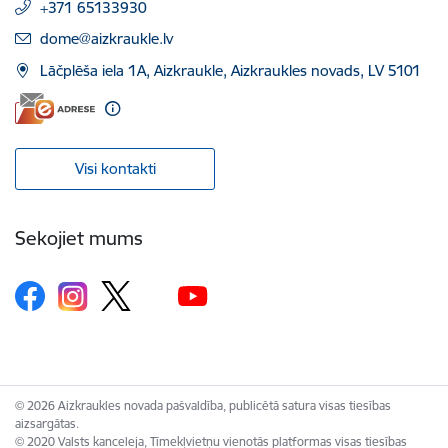
+371 65133930
E-pasts:
dome@aizkraukle.lv
Lāčplēša iela 1A, Aizkraukle, Aizkraukles novads, LV 5101
Visi kontakti
Sekojiet mums
© 2026 Aizkraukles novada pašvaldība, publicētā satura visas tiesības
aizsargātas.
© 2020 Valsts kanceleja, Tīmekļvietņu vienotās platformas visas tiesības