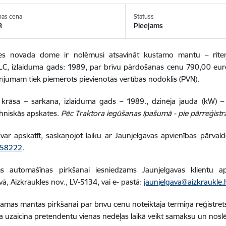
nas cena
Statuss
R
Pieejams
les novada dome ir nolēmusi atsavināt kustamo mantu – riteņt
C, izlaiduma gads: 1989, par brīvu pārdošanas cenu 790,00 euro
arījumam tiek piemērots pievienotās vērtības nodoklis (PVN).
 krāsa – sarkana, izlaiduma gads – 1989., dzinēja jauda (kW) – 
hniskās apskates.
Pēc Traktora iegūšanas īpašumā - pie pārreģistrā
var apskatīt, saskaņojot laiku ar Jaunjelgavas apvienības pārval
658222
.
ms automašīnas pirkšanai iesniedzams Jaunjelgavas klientu a
vā, Aizkraukles nov., LV-5134, vai e- pastā:
jaunjelgava@aizkraukle.l
nāmās mantas pirkšanai par brīvu cenu noteiktajā termiņā reģistrē
a uzaicina pretendentu vienas nedēļas laikā veikt samaksu un nosl