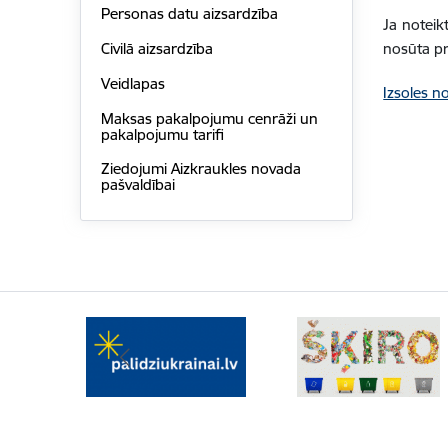
Personas datu aizsardzība
Ja noteik
nosūta pr
Civilā aizsardzība
Veidlapas
Izsoles n
Maksas pakalpojumu cenrāži un
pakalpojumu tarifi
Ziedojumi Aizkraukles novada
pašvaldībai