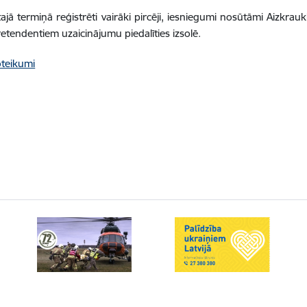
tajā termiņā reģistrēti vairāki pircēji, iesniegumi nosūtāmi Aizkra
etendentiem uzaicinājumu piedalīties izsolē.
oteikumi