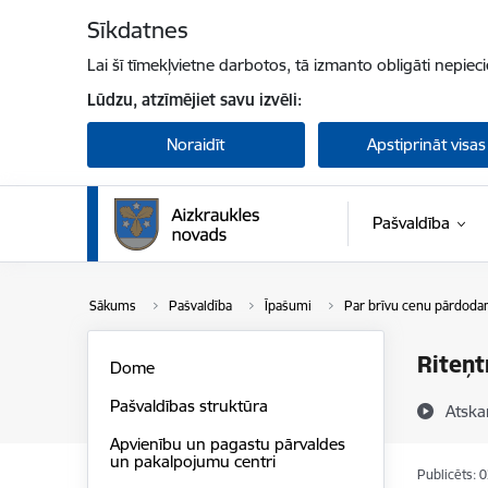
Pāriet uz lapas saturu
Sīkdatnes
Lai šī tīmekļvietne darbotos, tā izmanto obligāti nepiec
Lūdzu, atzīmējiet savu izvēli:
Noraidīt
Apstiprināt visas
Pašvaldība
Sākums
Pašvaldība
Īpašumi
Par brīvu cenu pārdoda
Riteņ
Dome
Pašvaldības struktūra
Atska
Apvienību un pagastu pārvaldes
un pakalpojumu centri
Publicēts: 