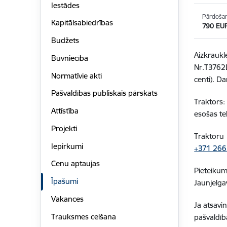
Iestādes
Pārdoša
Kapitālsabiedrības
790 EU
Budžets
Aizkrauk
Būvniecība
Nr.T3762L
Normatīvie akti
centi). D
Pašvaldības publiskais pārskats
Traktors:
Attīstība
esošas te
Projekti
Traktoru 
Iepirkumi
+371 26
Cenu aptaujas
Pieteiku
Īpašumi
Jaunjelga
Vakances
Ja atsavi
Trauksmes celšana
pašvaldīb