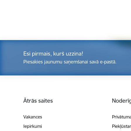
Esi pirmais, kurš uzzina!
Piesakies jaunumu saņemšanai savā e-pastā.
Kājene
Ātrās saites
Noderīg
Vakances
Privātuma
Iepirkumi
Piekļūsta