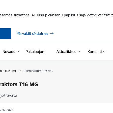
iešamās sīkdatnes. Ar Jūsu piekrišanu papildus šajā vietnē var tikt i
Pārvaldīt sīkdatnes
Novads
Pakalpojumi
Aktualitātes
Kontakti
mie īpašumi
Riteņtraktors T16 MG
traktors T16 MG
ņot tekstu
02.12.2025.