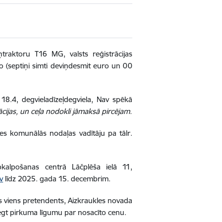
raktoru T16 MG, valsts reģistrācijas
 (septiņi simti deviņdesmit euro un 00
18.4, degvieladīzeļdegviela, Nav spēkā
cijas, un ceļa nodokli jāmaksā pircējam.
des komunālās nodaļas vadītāju pa tālr.
pkalpošanas centrā Lāčplēša ielā 11,
v
līdz 2025. gada 15. decembrim.
ts viens pretendents, Aizkraukles novada
ēgt pirkuma līgumu par nosacīto cenu.