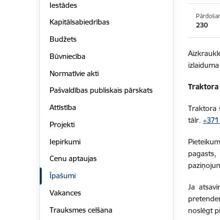
Iestādes
Pārdoša
Kapitālsabiedrības
230
Budžets
Aizkrauk
Būvniecība
izlaidum
Normatīvie akti
Traktora
Pašvaldības publiskais pārskats
Attīstība
Traktora 
tālr.
+371
Projekti
Iepirkumi
Pieteikum
pagasts,
Cenu aptaujas
paziņoju
Īpašumi
Ja atsav
Vakances
pretende
Trauksmes celšana
noslēgt p