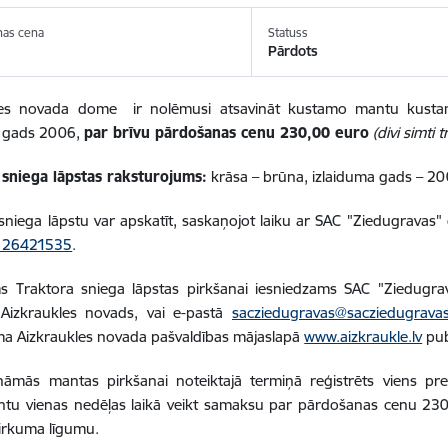
nas cena
Statuss
Pārdots
les novada dome ir nolēmusi atsavināt kustamo mantu kus
a gads 2006,
par brīvu pārdošanas cenu 230,00 euro
(divi simti 
 sniega lāpstas raksturojums:
krāsa – brūna, izlaiduma gads – 20
sniega lāpstu var apskatīt, saskaņojot laiku ar SAC "Ziedugravas"
 26421535
.
s Traktora sniega lāpstas pirkšanai iesniedzams SAC "Ziedugrav
 Aizkraukles novads, vai e-pastā
sacziedugravas@sacziedugravas
ma Aizkraukles novada pašvaldības mājaslapā
www.aizkraukle.lv
pub
ināmās mantas pirkšanai noteiktajā termiņā reģistrēts viens pr
ntu vienas nedēļas laikā veikt samaksu par pārdošanas cenu 230
irkuma līgumu.