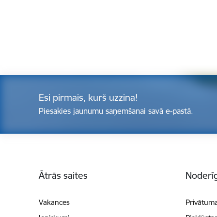
Esi pirmais, kurš uzzina!
Piesakies jaunumu saņemšanai savā e-pastā.
Kājene
Ātrās saites
Noderīg
Vakances
Privātuma