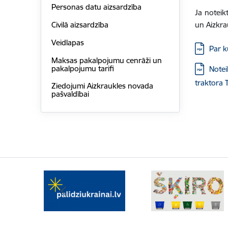
Personas datu aizsardzība
Ja noteik
un Aizkra
Civilā aizsardzība
Veidlapas
Lejupielād
Par 
Maksas pakalpojumu cenrāži un
pakalpojumu tarifi
Lejupielād
Notei
traktora 
Ziedojumi Aizkraukles novada
pašvaldībai