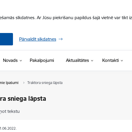
iešamās sīkdatnes. Ar Jūsu piekrišanu papildus šajā vietnē var tikt i
Pārvaldīt sīkdatnes
Novads
Pakalpojumi
Aktualitātes
Kontakti
mie īpašumi
Traktora sniega lāpsta
ra sniega lāpsta
ņot tekstu
21.06.2022.