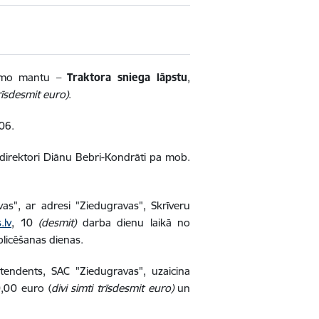
tamo mantu –
Traktora sniega lāpstu
,
trīsdesmit euro)
.
06.
 direktori Diānu Bebri-Kondrāti pa mob.
as", ar adresi "Ziedugravas", Skrīveru
.lv
, 10
(desmit)
darba dienu laikā no
licēšanas dienas.
etendents, SAC "Ziedugravas", uzaicina
,00 euro (
divi simti trīsdesmit euro)
un