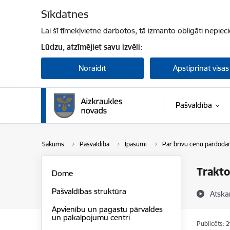
Pāriet uz lapas saturu
Sīkdatnes
Lai šī tīmekļvietne darbotos, tā izmanto obligāti nepiec
Lūdzu, atzīmējiet savu izvēli:
Noraidīt
Apstiprināt visas
Pašvaldība
Sākums
Pašvaldība
Īpašumi
Par brīvu cenu pārdoda
Trakto
Dome
Pašvaldības struktūra
Atska
Apvienību un pagastu pārvaldes
un pakalpojumu centri
Publicēts: 