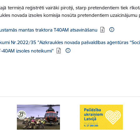
tajā termiņā reģistrēti vairāki pircēji, starp pretendentiem tiek rīk
ukles novada izsoles komisija nosūta pretendentiem uzaicinājumu pie
ēt:
kustamās mantas traktora T40AM atsavināšanu
ēt:
kumi Nr.2022/35 "Aizkraukles novada pašvaldības aģentūras “Soci
T-40AM izsoles noteikumi"