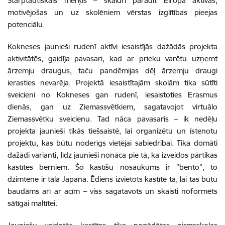
Starptautiskais mērķis – skaidri parādīt Eiropā aktīvas,
motivējošas un uz skolēniem vērstas izglītības pieejas
potenciālu.
Kokneses jaunieši rudenī aktīvi iesaistījās dažādās projekta
aktivitātēs, gaidīja pavasari, kad ar prieku varētu uzņemt
ārzemju draugus, taču pandēmijas dēļ ārzemju draugi
ierasties nevarēja. Projektā iesaistītajām skolām tika sūtīti
sveicieni no Kokneses gan rudenī, iesaistoties Erasmus
dienās, gan uz Ziemassvētkiem, sagatavojot virtuālo
Ziemassvētku sveicienu. Tad nāca pavasaris – ik nedēļu
projekta jaunieši tikās tiešsaistē, lai organizētu un īstenotu
projektu, kas būtu noderīgs vietējai sabiedrībai. Tika domāti
dažādi varianti, līdz jaunieši nonāca pie tā, ka izveidos pārtikas
kastītes bērniem. Šo kastīšu nosaukums ir "bento", to
dzimtene ir tālā Japāna. Ēdiens izvietots kastītē tā, lai tas būtu
baudāms arī ar acīm – viss sagatavots un skaisti noformēts
sātīgai maltītei.