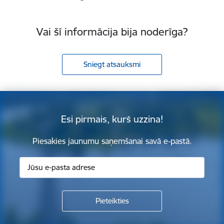
Vai šī informācija bija noderīga?
Sniegt atsauksmi
Esi pirmais, kurš uzzina!
Piesakies jaunumu saņemšanai savā e-pastā.