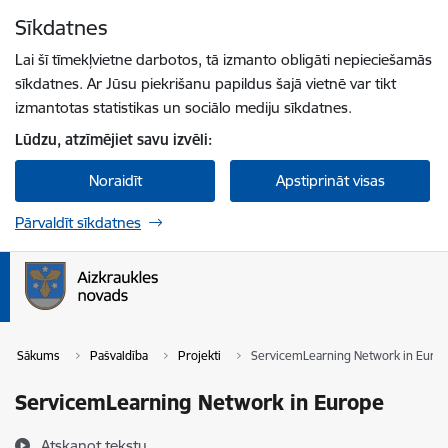
Pāriet uz lapas saturu
Sīkdatnes
Spied
lai meklētu
Enter
Lai šī tīmekļvietne darbotos, tā izmanto obligāti nepieciešamās
sīkdatnes. Ar Jūsu piekrišanu papildus šajā vietnē var tikt
izmantotas statistikas un sociālo mediju sīkdatnes.
Lūdzu, atzīmējiet savu izvēli:
Noraidīt
Apstiprināt visas
Pārvaldīt sīkdatnes
Sākums
Pašvaldība
Projekti
ServicemLearning Network in Euro
ServicemLearning Network in Europe
Atskaņot tekstu