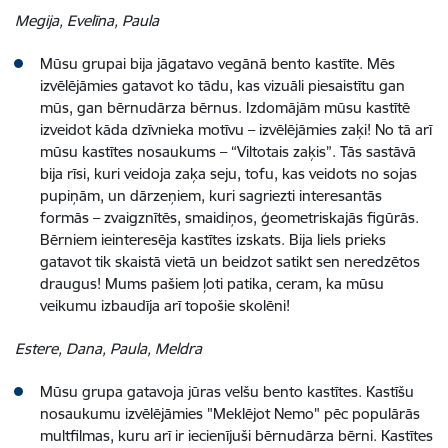
Megija, Evelīna, Paula
Mūsu grupai bija jāgatavo vegānā bento kastīte. Mēs
izvēlējāmies gatavot ko tādu, kas vizuāli piesaistītu gan
mūs, gan bērnudārza bērnus. Izdomājām mūsu kastītē
izveidot kāda dzīvnieka motīvu – izvēlējāmies zaķi! No tā arī
mūsu kastītes nosaukums – “Viltotais zaķis”. Tās sastāvā
bija rīsi, kuri veidoja zaķa seju, tofu, kas veidots no sojas
pupiņām, un dārzeņiem, kuri sagriezti interesantās
formās – zvaigznītēs, smaidiņos, ģeometriskajās figūrās.
Bērniem ieinteresēja kastītes izskats. Bija liels prieks
gatavot tik skaistā vietā un beidzot satikt sen neredzētos
draugus! Mums pašiem ļoti patika, ceram, ka mūsu
veikumu izbaudīja arī topošie skolēni!
Estere, Dana, Paula, Meldra
Mūsu grupa gatavoja jūras velšu bento kastītes. Kastīšu
nosaukumu izvēlējāmies "Meklējot Nemo" pēc populārās
multfilmas, kuru arī ir iecienījuši bērnudārza bērni. Kastītes