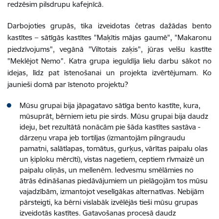
redzēsim pilsdrupu kafejnīcā.
Darbojoties grupās, tika izveidotas četras dažādas bento
kastītes – sātīgās kastītes "Maķītis mājas gaumē", "Makaronu
piedzīvojums", vegānā "Viltotais zaķis", jūras velšu kastīte
"Meklējot Nemo". Katra grupa ieguldīja lielu darbu sākot no
idejas, līdz pat īstenošanai un projekta izvērtējumam. Ko
jaunieši domā par īstenoto projektu?
Mūsu grupai bija jāpagatavo sātīga bento kastīte, kura,
mūsuprāt, bērniem ietu pie sirds. Mūsu grupai bija daudz
ideju, bet rezultātā nonācām pie šāda kastītes sastāva -
dārzeņu vrapa jeb tortiljas (izmantojām pilngraudu
pamatni, salātlapas, tomātus, gurķus, vārītas paipalu olas
un ķiploku mērcīti), vistas nagetiem, ceptiem rīvmaizē un
paipalu oliņās, un mellenēm. Iedvesmu smēlāmies no
ātrās ēdināšanas piedāvājumiem un pielāgojām tos mūsu
vajadzībām, izmantojot veselīgākas alternatīvas. Nebijām
pārsteigti, ka bērni vislabāk izvēlējās tieši mūsu grupas
izveidotās kastītes. Gatavošanas procesā daudz