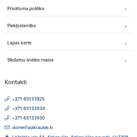
Privātuma politika
Piekļūstamība
Lapas karte
Sīkdatņu izvēles maiņa
Kontakti
+371 65133925
+371 65133934
+371 65133930
E-pasts:
dome@aizkraukle.lv