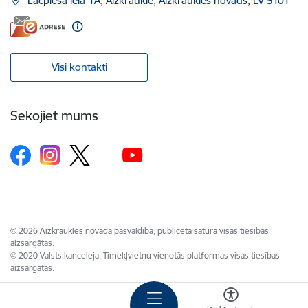
Lāčplēša iela 1A, Aizkraukle, Aizkraukles novads, LV 5101
Visi kontakti
Sekojiet mums
© 2026 Aizkraukles novada pašvaldība, publicētā satura visas tiesības
aizsargātas.
© 2020 Valsts kanceleja, Tīmekļvietņu vienotās platformas visas tiesības
aizsargātas.