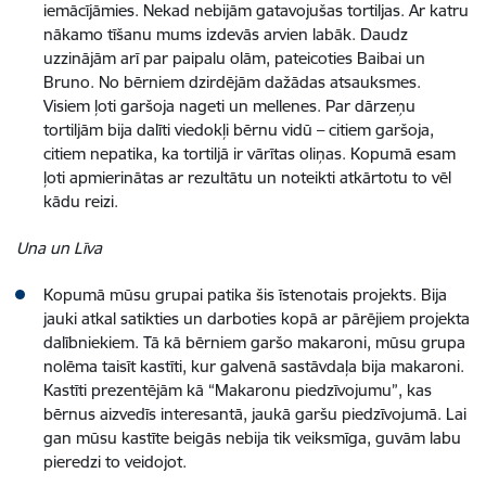
iemācījāmies. Nekad nebijām gatavojušas tortiljas. Ar katru
nākamo tīšanu mums izdevās arvien labāk. Daudz
uzzinājām arī par paipalu olām, pateicoties Baibai un
Bruno. No bērniem dzirdējām dažādas atsauksmes.
Visiem ļoti garšoja nageti un mellenes. Par dārzeņu
tortiljām bija dalīti viedokļi bērnu vidū – citiem garšoja,
citiem nepatika, ka tortiljā ir vārītas oliņas. Kopumā esam
ļoti apmierinātas ar rezultātu un noteikti atkārtotu to vēl
kādu reizi.
Una un Līva
Kopumā mūsu grupai patika šis īstenotais projekts. Bija
jauki atkal satikties un darboties kopā ar pārējiem projekta
dalībniekiem. Tā kā bērniem garšo makaroni, mūsu grupa
nolēma taisīt kastīti, kur galvenā sastāvdaļa bija makaroni.
Kastīti prezentējām kā “Makaronu piedzīvojumu”, kas
bērnus aizvedīs interesantā, jaukā garšu piedzīvojumā. Lai
gan mūsu kastīte beigās nebija tik veiksmīga, guvām labu
pieredzi to veidojot.