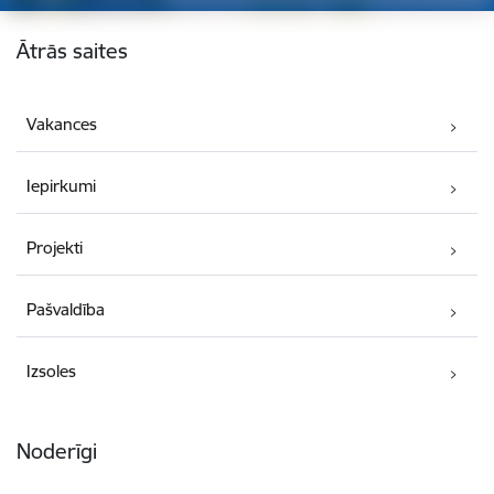
Kājene
Ātrās saites
Vakances
Iepirkumi
Projekti
Pašvaldība
Izsoles
Noderīgi