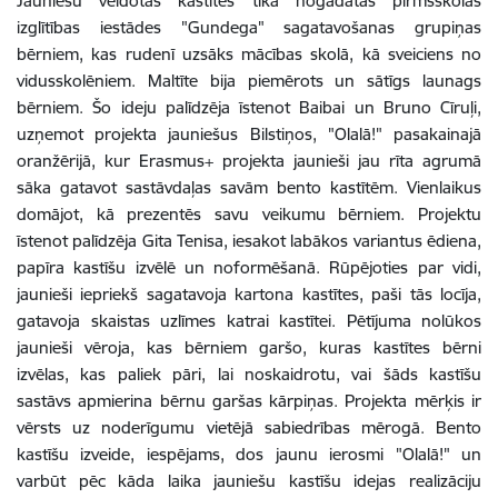
Jauniešu veidotās kastītes tika nogādātas pirmsskolas
izglītības iestādes "Gundega" sagatavošanas grupiņas
bērniem, kas rudenī uzsāks mācības skolā, kā sveiciens no
vidusskolēniem. Maltīte bija piemērots un sātīgs launags
bērniem. Šo ideju palīdzēja īstenot Baibai un Bruno Cīruļi,
uzņemot projekta jauniešus Bilstiņos, "Olalā!" pasakainajā
oranžērijā, kur Erasmus+ projekta jaunieši jau rīta agrumā
sāka gatavot sastāvdaļas savām bento kastītēm. Vienlaikus
domājot, kā prezentēs savu veikumu bērniem. Projektu
īstenot palīdzēja Gita Tenisa, iesakot labākos variantus ēdiena,
papīra kastīšu izvēlē un noformēšanā. Rūpējoties par vidi,
jaunieši iepriekš sagatavoja kartona kastītes, paši tās locīja,
gatavoja skaistas uzlīmes katrai kastītei. Pētījuma nolūkos
jaunieši vēroja, kas bērniem garšo, kuras kastītes bērni
izvēlas, kas paliek pāri, lai noskaidrotu, vai šāds kastīšu
sastāvs apmierina bērnu garšas kārpiņas. Projekta mērķis ir
vērsts uz noderīgumu vietējā sabiedrības mērogā. Bento
kastīšu izveide, iespējams, dos jaunu ierosmi "Olalā!" un
varbūt pēc kāda laika jauniešu kastīšu idejas realizāciju