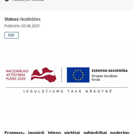
Statuss:
Noslēdzies
Publicēts: 03.06.2021.
ESF
Erasmus+ jaunieši īsteno vietējai sabiedrībai noderīgu