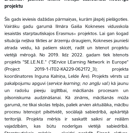
projektu
Šis gads ieviesis dažādas pārmaiņas, kurām jāspēj pielāgoties.
Vairāku gadu garumā Ilmāra Gaiša Kokneses vidusskola
iesaistās starptautiskajos Erasmus+ projektos. Lai gan šogad
situācija neļāva tikties ar ārzemju draugiem, Kokneses jaunieši
atrada veidu, kā pašiem skicēt, radīt un īstenot projektu
vietējā mērogā. No 2019. līdz 2022. gadam tiek īstenots
projekts "SE.LE.N.E." ("SErvice LEarning Network in Europe"
(Project 2019-1-IT02-KA229-062172_3); projekta
koordinatores Inguna Kalniņa, Lelde Āre). Projekts vērsts uz
pakalpojumu apguvi (
service learning; no angļu val.
) kā jaunu
un radošu pieeju izglītībai, mācīšanās procesam un
pilsoniskuma audzināšanai. Kā zināms, mācīšanās mūža
garumā, ne tikai skolas telpās, paliek arvien aktuālāka, mācību
procesu īstenojot pilsētvidē, sociālajā sabiedrībā, apkārtējā
teritorijā. Projekta mērķis ir saskatīt saikni ar reālām
vajadzībām, kas būtu noderīgas vietējā sabiedrībā.