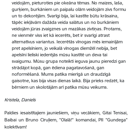
veidojām, pieturoties pie okeāna tēmas. No maizes, laša,
gurķiem, burkāniem un paipalu olām veidojām zivs formu
un to dekorējām. Svarīgi bija, lai kastīte būtu krāsaina,
tāpēc iekļāvām dažāda veida salātus un no burkāniem
veidojām jūras zvaigznes un mazākas zivtiņas. Protams,
ne vienmēr viss iet kā iecerēts, bet ir svarīgi atrast
alternatīvus variantus. Iecerētās vīnogas mēs iemainījām
pret apelsīniem, jo veikalā vīnogas diemžēl nebija, bet
apelsīni lieliski iederējās mūsu kastītē un deva tai
svaigumu. Mūsu grupa noteikti ieguva jaunu pieredzi gan
strādājot kopā, gan ēdiena pagatavošanā, gan
noformēšanā. Mums patika mierīgā un draudzīgā
gaisotne, kas bija visas dienas laikā. Bija prieks redzēt, ka
bērniem un skolotājām arī patika mūsu veikums.
Kristela, Daniels
Paldies iesaistītajiem jauniešiem, viņu vecākiem, Gitai Tenisai,
Baibai un Bruno Cīruļiem, "Olalā!" komandai, PII "Gundega"
kolektīvam!