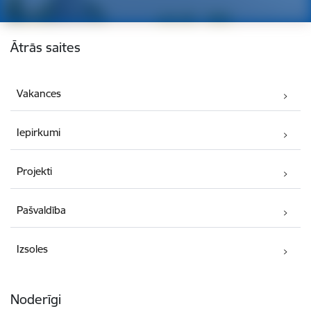
Kājene
Ātrās saites
Vakances
Iepirkumi
Projekti
Pašvaldība
Izsoles
Noderīgi