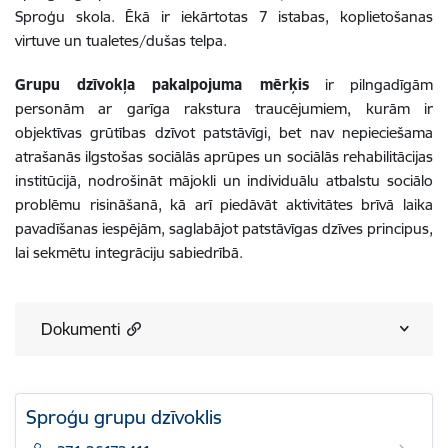
Sproģu skola. Ēkā ir iekārtotas 7 istabas, koplietošanas
virtuve un tualetes/dušas telpa.
Grupu dzīvokļa pakalpojuma mērķis
ir pilngadīgām
personām ar garīga rakstura traucējumiem, kurām ir
objektīvas grūtības dzīvot patstāvīgi, bet nav nepieciešama
atrašanās ilgstošas sociālās aprūpes un sociālās rehabilitācijas
institūcijā, nodrošināt mājokli un individuālu atbalstu sociālo
problēmu risināšanā, kā arī piedāvāt aktivitātes brīvā laika
pavadīšanas iespējām, saglabājot patstāvīgas dzīves principus,
lai sekmētu integrāciju sabiedrībā.
Dokumenti
Sproģu grupu dzīvoklis