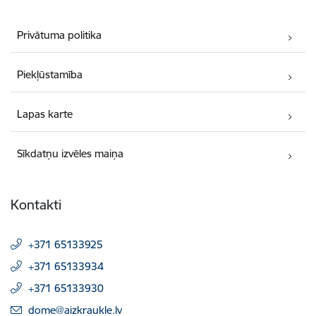
Privātuma politika
Piekļūstamība
Lapas karte
Sīkdatņu izvēles maiņa
Kontakti
+371 65133925
+371 65133934
+371 65133930
E-pasts:
dome@aizkraukle.lv