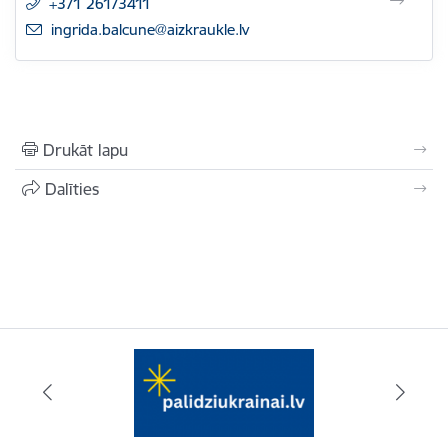
+371 26173411
E-pasts:
ingrida.balcune@aizkraukle.lv
Drukāt lapu
Dalīties