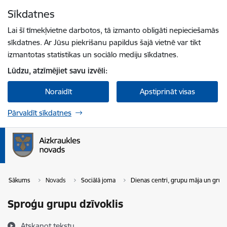
Pāriet uz lapas saturu
Sīkdatnes
Spied
lai meklētu
Enter
Lai šī tīmekļvietne darbotos, tā izmanto obligāti nepieciešamās
sīkdatnes. Ar Jūsu piekrišanu papildus šajā vietnē var tikt
izmantotas statistikas un sociālo mediju sīkdatnes.
Lūdzu, atzīmējiet savu izvēli:
Noraidīt
Apstiprināt visas
Pārvaldīt sīkdatnes
Sākums
Novads
Sociālā joma
Dienas centri, grupu māja un grupu
Sproģu grupu dzīvoklis
Atskaņot tekstu