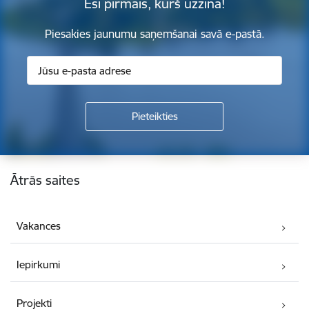
Esi pirmais, kurš uzzina!
Piesakies jaunumu saņemšanai savā e-pastā.
Kājene
Ātrās saites
Vakances
Iepirkumi
Projekti