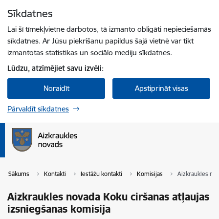
Pāriet uz lapas saturu
Sīkdatnes
Spied
lai meklētu
Enter
Lai šī tīmekļvietne darbotos, tā izmanto obligāti nepieciešamās
sīkdatnes. Ar Jūsu piekrišanu papildus šajā vietnē var tikt
izmantotas statistikas un sociālo mediju sīkdatnes.
Lūdzu, atzīmējiet savu izvēli:
Noraidīt
Apstiprināt visas
Pārvaldīt sīkdatnes
Sākums
Kontakti
Iestāžu kontakti
Komisijas
Aizkraukles nov
Aizkraukles novada Koku ciršanas atļaujas
izsniegšanas komisija