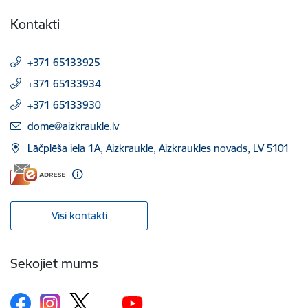
Kontakti
+371 65133925
+371 65133934
+371 65133930
E-pasts:
dome@aizkraukle.lv
Lāčplēša iela 1A, Aizkraukle, Aizkraukles novads, LV 5101
Visi kontakti
Sekojiet mums