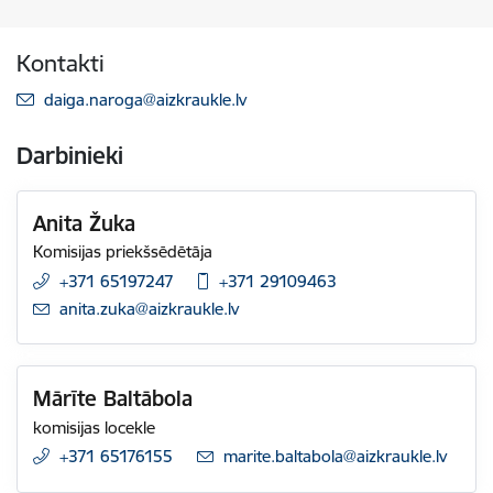
Kontakti
E-pasts:
daiga.naroga@aizkraukle.lv
Darbinieki
Anita Žuka
Komisijas priekšsēdētāja
+371 65197247
+371 29109463
E-pasts:
anita.zuka@aizkraukle.lv
Mārīte Baltābola
komisijas locekle
+371 65176155
E-pasts:
marite.baltabola@aizkraukle.lv