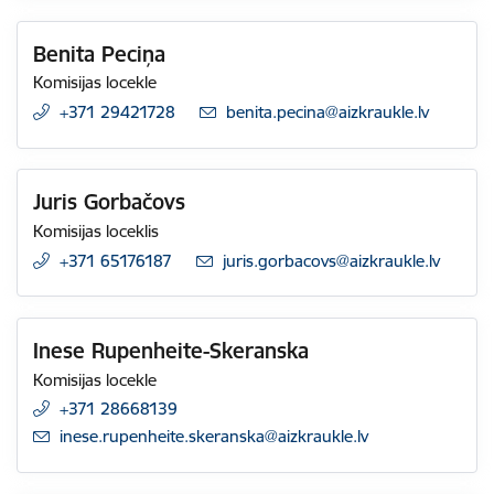
Benita Peciņa
Komisijas locekle
+371 29421728
E-pasts:
benita.pecina@aizkraukle.lv
Juris Gorbačovs
Komisijas loceklis
+371 65176187
E-pasts:
juris.gorbacovs@aizkraukle.lv
Inese Rupenheite-Skeranska
Komisijas locekle
+371 28668139
E-pasts:
inese.rupenheite.skeranska@aizkraukle.lv