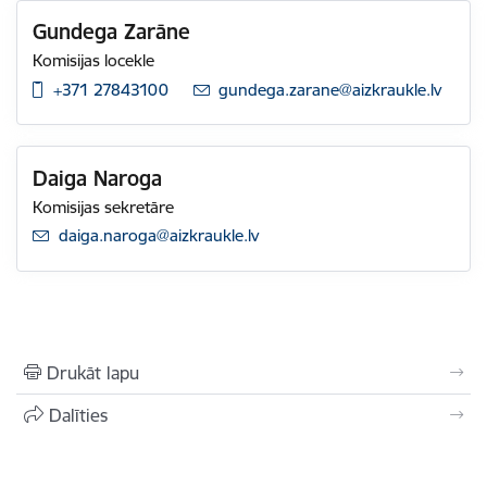
Gundega Zarāne
Komisijas locekle
+371 27843100
E-pasts:
gundega.zarane@aizkraukle.lv
Daiga Naroga
Komisijas sekretāre
E-pasts:
daiga.naroga@aizkraukle.lv
Drukāt lapu
Dalīties