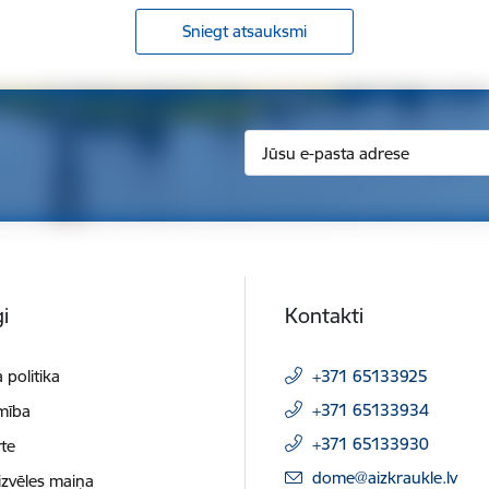
Sniegt atsauksmi
i
Kontakti
 politika
+371 65133925
+371 65133934
mība
+371 65133930
te
E-pasts:
dome@aizkraukle.lv
izvēles maiņa