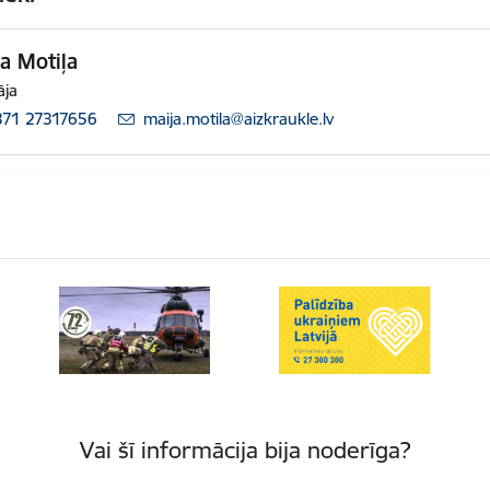
a Motiļa
āja
371 27317656
E-pasts:
maija.motila@aizkraukle.lv
Vai šī informācija bija noderīga?