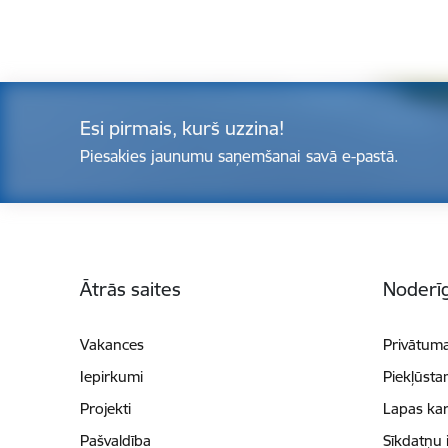
Esi pirmais, kurš uzzina!
Piesakies jaunumu saņemšanai savā e-pastā.
Kājene
Ātrās saites
Noderīg
Vakances
Privātuma
Iepirkumi
Piekļūsta
Projekti
Lapas kar
Pašvaldība
Sīkdatņu 