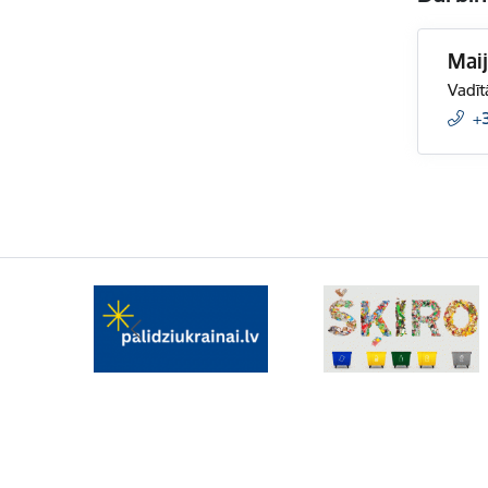
Maij
Vadīt
+