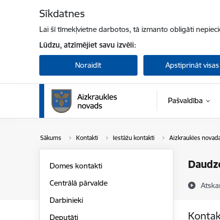
Pāriet uz lapas saturu
Sīkdatnes
Lai šī tīmekļvietne darbotos, tā izmanto obligāti nepiec
Lūdzu, atzīmējiet savu izvēli:
Noraidīt
Apstiprināt visas
Pašvaldība
Sākums
Kontakti
Iestāžu kontakti
Aizkraukles novada
Daudz
Domes kontakti
Centrālā pārvalde
Atska
Darbinieki
Kontak
Deputāti