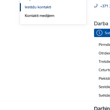
+371 
Iestāžu kontakti
Kontakti medijiem
Darba 
Šod
Pirmdi
Otrdie
Trešdi
Ceturt
Piektd
Sestdi
Svētdi
Darbin