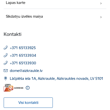
Lapas karte
Sīkdatņu izvēles maiņa
Kontakti
+371 65133925
+371 65133934
+371 65133930
E-pasts:
dome@aizkraukle.lv
Lāčplēša iela 1A, Aizkraukle, Aizkraukles novads, LV 5101
Visi kontakti