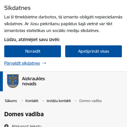
Pāriet uz lapas saturu
Sīkdatnes
Spied
lai meklētu
Enter
Lai šī tīmekļvietne darbotos, tā izmanto obligāti nepieciešamās
sīkdatnes. Ar Jūsu piekrišanu papildus šajā vietnē var tikt
izmantotas statistikas un sociālo mediju sīkdatnes.
Lūdzu, atzīmējiet savu izvēli:
Noraidīt
Apstiprināt visas
Pārvaldīt sīkdatnes
Sākums
Kontakti
Iestāžu kontakti
Domes vadība
Domes vadība
Atskaņot tekstu