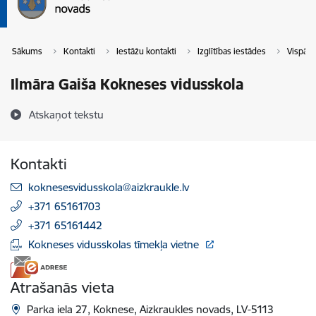
Sākums
Kontakti
Iestāžu kontakti
Izglītības iestādes
Vispārē
Ilmāra Gaiša Kokneses vidusskola
Atskaņot tekstu
Kontakti
E-pasts:
koknesesvidusskola@aizkraukle.lv
+371 65161703
+371 65161442
Kokneses vidusskolas tīmekļa vietne
Atrašanās vieta
Parka iela 27, Koknese, Aizkraukles novads, LV-5113