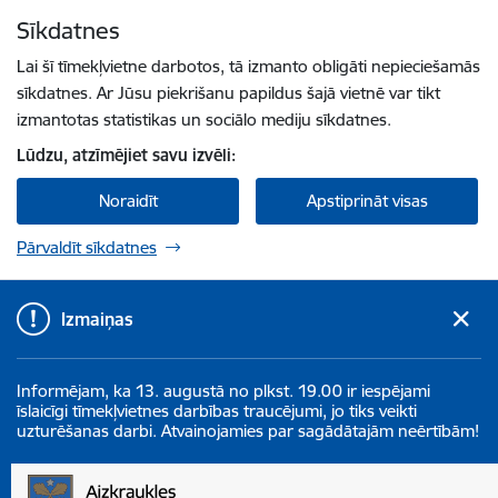
Pāriet uz lapas saturu
Sīkdatnes
Spied
lai meklētu
Enter
Lai šī tīmekļvietne darbotos, tā izmanto obligāti nepieciešamās
sīkdatnes. Ar Jūsu piekrišanu papildus šajā vietnē var tikt
izmantotas statistikas un sociālo mediju sīkdatnes.
Lūdzu, atzīmējiet savu izvēli:
Noraidīt
Apstiprināt visas
Pārvaldīt sīkdatnes
Izmaiņas
Informējam, ka 13. augustā no plkst. 19.00 ir iespējami
īslaicīgi tīmekļvietnes darbības traucējumi, jo tiks veikti
uzturēšanas darbi. Atvainojamies par sagādātajām neērtībām!