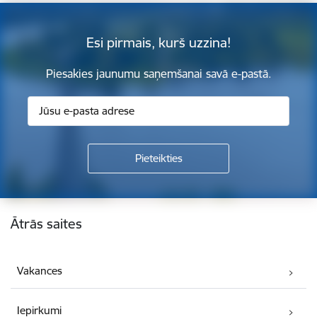
Esi pirmais, kurš uzzina!
Piesakies jaunumu saņemšanai savā e-pastā.
Kājene
Ātrās saites
Vakances
Iepirkumi