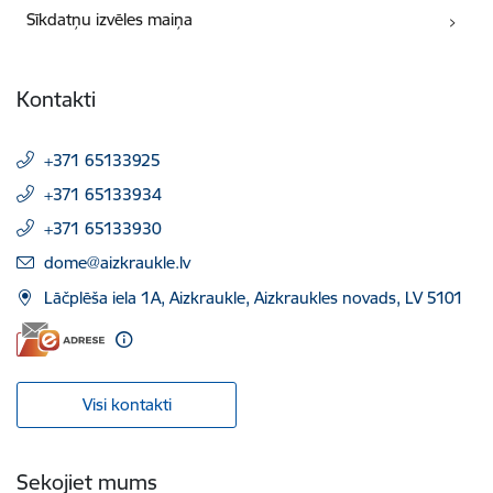
Sīkdatņu izvēles maiņa
Kontakti
+371 65133925
+371 65133934
+371 65133930
E-pasts:
dome@aizkraukle.lv
Lāčplēša iela 1A, Aizkraukle, Aizkraukles novads, LV 5101
Visi kontakti
Sekojiet mums