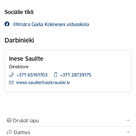
Sociālie tīkli
@Ilmāra Gaiša Kokneses vidusskola
Darbinieki
Inese Saulīte
Direktore
+371 65161703
+371 28739175
E-pasts:
inese.saulite@aizkraukle.lv
Drukāt lapu
Dalīties