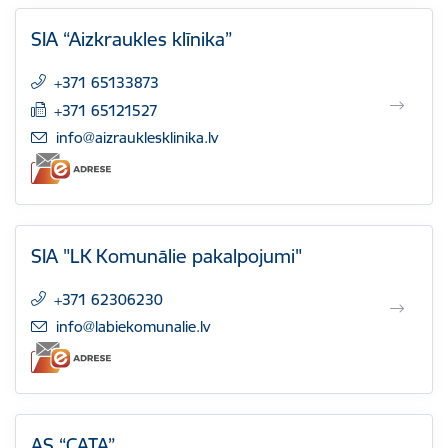
SIA “Aizkraukles klīnika”
+371 65133873
+371 65121527
E-pasts:
info@aizrauklesklinika.lv
SIA "LK Komunālie pakalpojumi"
+371 62306230
E-pasts:
info@labiekomunalie.lv
AS “CATA”