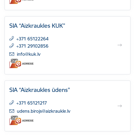
SIA “Aizkraukles KUK”
+371 65122264
+371 29102856
E-pasts:
info@kuk.lv
SIA “Aizkraukles ūdens”
+371 65121217
E-pasts:
udens.birojs@aizkraukle.lv