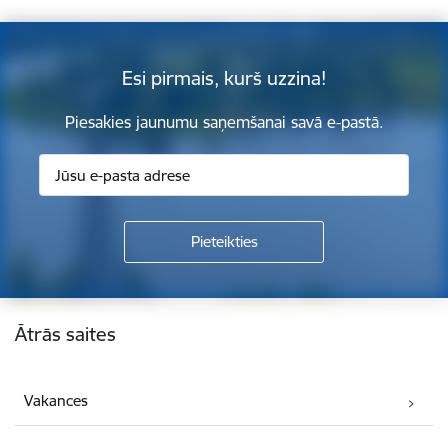
Esi pirmais, kurš uzzina!
Piesakies jaunumu saņemšanai savā e-pastā.
Kājene
Ātrās saites
Vakances