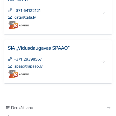
+371 64122121
E-pasts:
cata@cata.lv
SIA „Vidusdaugavas SPAAO”
+371 29398567
E-pasts:
spaao@spaao.lv
Drukāt lapu