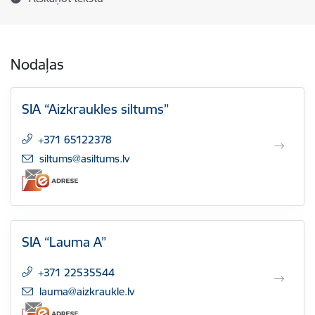
Nodaļas
SIA “Aizkraukles siltums”
+371 65122378
E-pasts:
siltums@asiltums.lv
SIA “Lauma A”
+371 22535544
E-pasts:
lauma@aizkraukle.lv