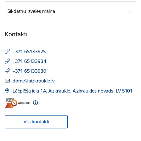
Sīkdatņu izvēles maiņa
Kontakti
+371 65133925
+371 65133934
+371 65133930
E-pasts:
dome@aizkraukle.lv
Lāčplēša iela 1A, Aizkraukle, Aizkraukles novads, LV 5101
Visi kontakti