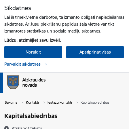
Pāriet uz lapas saturu
Sīkdatnes
Spied
lai meklētu
Enter
Lai šī tīmekļvietne darbotos, tā izmanto obligāti nepieciešamās
sīkdatnes. Ar Jūsu piekrišanu papildus šajā vietnē var tikt
izmantotas statistikas un sociālo mediju sīkdatnes.
Lūdzu, atzīmējiet savu izvēli:
Noraidīt
Apstiprināt visas
Pārvaldīt sīkdatnes
Sākums
Kontakti
Iestāžu kontakti
Kapitālsabiedrības
Kapitālsabiedrības
Atskaņot tekstu