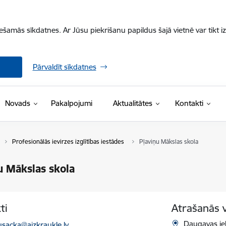
iešamās sīkdatnes. Ar Jūsu piekrišanu papildus šajā vietnē var tikt i
Pārvaldīt sīkdatnes
Novads
Pakalpojumi
Aktualitātes
Kontakti
Profesionālās ievirzes izglītības iestādes
Pļaviņu Mākslas skola
u Mākslas skola
ti
Atrašanās 
ts:
Daugavas iel
.usacka@aizkraukle.lv