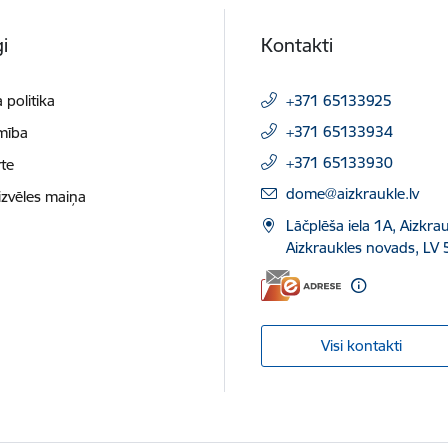
i
Kontakti
 politika
+371 65133925
+371 65133934
mība
+371 65133930
te
E-pasts:
dome@aizkraukle.lv
izvēles maiņa
Lāčplēša iela 1A, Aizkrau
Aizkraukles novads, LV 
Visi kontakti