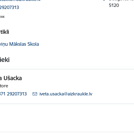
5120
 29207313
tīkli
viņu Mākslas Skola
ieki
a Ušacka
tore
371 29207313
E-pasts:
iveta.usacka@aizkraukle.lv