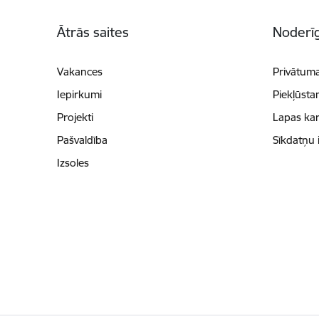
Kājene
Ātrās saites
Noderīg
Vakances
Privātuma
Iepirkumi
Piekļūsta
Projekti
Lapas kar
Pašvaldība
Sīkdatņu 
Izsoles