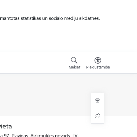
zmantotas statistikas un sociālo mediju sīkdatnes.
Meklēt
Piekļūstamība
vieta
a 97, Pļaviņas, Aizkraukles novads, LV-