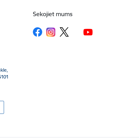
Sekojiet mums
kle,
5101