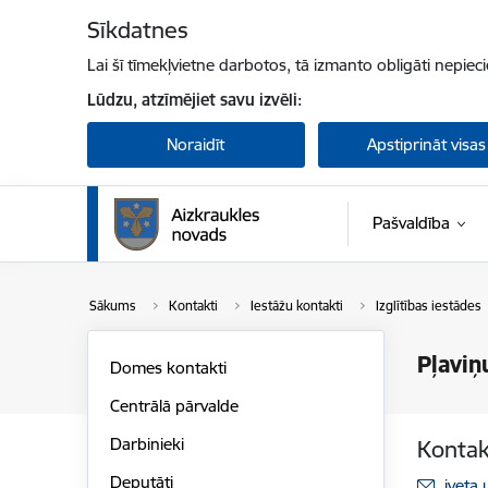
Pāriet uz lapas saturu
Sīkdatnes
Lai šī tīmekļvietne darbotos, tā izmanto obligāti nepiec
Lūdzu, atzīmējiet savu izvēli:
Noraidīt
Apstiprināt visas
Pašvaldība
Sākums
Kontakti
Iestāžu kontakti
Izglītības iestādes
Pļaviņ
Domes kontakti
Centrālā pārvalde
Darbinieki
Kontak
Deputāti
E-pas
iveta