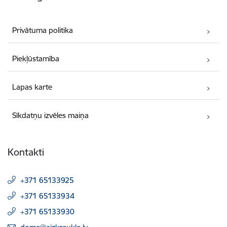
Privātuma politika
Piekļūstamība
Lapas karte
Sīkdatņu izvēles maiņa
Kontakti
+371 65133925
+371 65133934
+371 65133930
E-pasts: