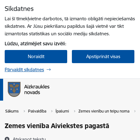
Pāriet uz lapas saturu
Sīkdatnes
Spied
lai meklētu
Enter
Lai šī tīmekļvietne darbotos, tā izmanto obligāti nepieciešamās
sīkdatnes. Ar Jūsu piekrišanu papildus šajā vietnē var tikt
izmantotas statistikas un sociālo mediju sīkdatnes.
Lūdzu, atzīmējiet savu izvēli:
Noraidīt
Apstiprināt visas
Pārvaldīt sīkdatnes
Sākums
Pašvaldība
Īpašumi
Zemes vienību un telpu noma
Zemes vienība Aiviekstes pagastā
Atskaņot tekstu