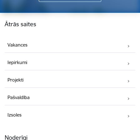
Kājene
Ātrās saites
Vakances
Iepirkumi
Projekti
Pašvaldība
Izsoles
Noderīgi