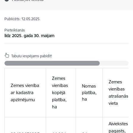
Publicēts: 12.05.2025.
Pieteikšanās
līdz 2025. gada 30. maijam
Tabulu iespējams pabīdīt!
Zemes
Zemes
Zemes vienība
vienības
Nomas
vienības
ar kadastra
kopējā
platība,
atrašanās
ha
apzīmējumu
platība,
vieta
ha
Aiviekstes
pagasts,