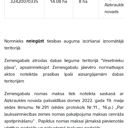
32420070335
14.08
ha
8 ha
Aizkraukles
novads
Nomnieks
neiegūst
tiesības auguma izciršanai iznomātājā
teritorijā.
Zemesgabals atrodas
dabas lieguma teritorijā “Vesetnieku
pļava”, apsaimniekojot Zemesgabalu
jāievēro normatīvajos
aktos noteiktās prasības īpaši aizsargājamām dabas
teritorijām
Zemesgabala nomas maksa tiek noteikta saskaņā ar
Aizkraukles novada pašvaldības domes 2022. gada 19. maija
sēdes lēmumu Nr.291 (sēdes protokols Nr.11., 16.p.) „Par
lauksaimniecības zemes nomas pakalpojuma maksas cenrāža
apstiprināšanu” . Papildus nomas maksai jāmaksā pievienotās
vērtības nodoklis un nekustamā īpašuma nodoklis.