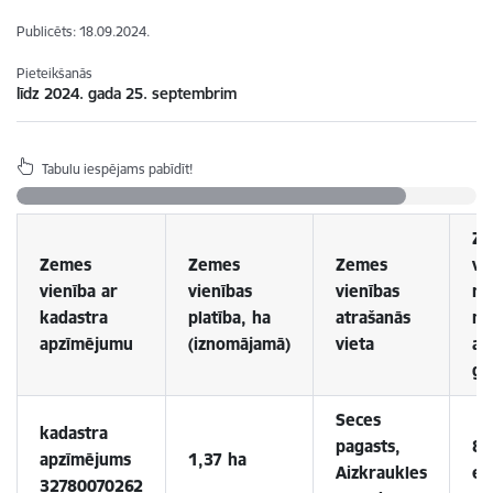
Publicēts: 18.09.2024.
Pieteikšanās
līdz 2024. gada 25. septembrim
Tabulu iespējams pabīdīt!
Ze
Zemes
Zemes
Zemes
vi
vienība ar
vienības
vienības
no
kadastra
platība, ha
atrašanās
ma
apzīmējumu
(iznomājamā)
vieta
ap
ga
Seces
kadastra
pagasts,
87
apzīmējums
1,37 ha
Aizkraukles
ei
32780070262