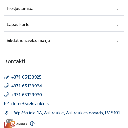
Piekļūstamība
Lapas karte
Sīkdatņu izvēles maiņa
Kontakti
+371 65133925
+371 65133934
+371 65133930
E-pasts:
dome@aizkraukle.lv
Lāčplēša iela 1A, Aizkraukle, Aizkraukles novads, LV 5101