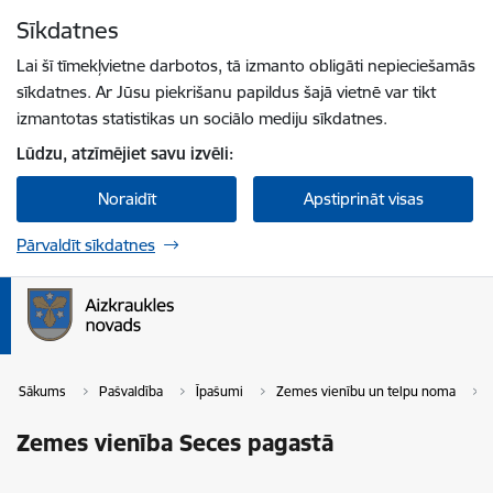
Pāriet uz lapas saturu
Sīkdatnes
Spied
lai meklētu
Enter
Lai šī tīmekļvietne darbotos, tā izmanto obligāti nepieciešamās
sīkdatnes. Ar Jūsu piekrišanu papildus šajā vietnē var tikt
izmantotas statistikas un sociālo mediju sīkdatnes.
Lūdzu, atzīmējiet savu izvēli:
Noraidīt
Apstiprināt visas
Pārvaldīt sīkdatnes
Sākums
Pašvaldība
Īpašumi
Zemes vienību un telpu noma
Zemes vienība Seces pagastā