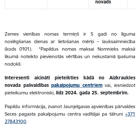
novads
Zemes vienības nomas termiņš ir 5 gadi no līguma
noslēgšanas dienas ar lietošanas mērķi – lauksaimniecība
(kods 0101). *Papildus nomas maksai Nomnieks maksā
likumā noteikto pievienotās vērtības un nekustamā īpašuma
nodokli.
Interesenti aicināti pieteikties kādā no Aizkraukles
novada pašvaldības
pakalpojumu
centriem
vai, iesniedzot
pieteikumu elektroniski,
līdz 2024. gada 25. septembrim.
Papildu informācija, zvanot Jaunjelgavas apvienības pārvaldes
Seces pagasta pakalpojumu centra vadītājai pa tālruni
+371
27843100
.