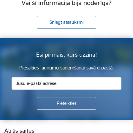
Vai šī informācija bija noderīga?
Sniegt atsauksmi
Esi pirmais, kurš uzzina!
Piesakies jaunumu saņemšanai savā e-pastā.
Kājene
Ātrās saites