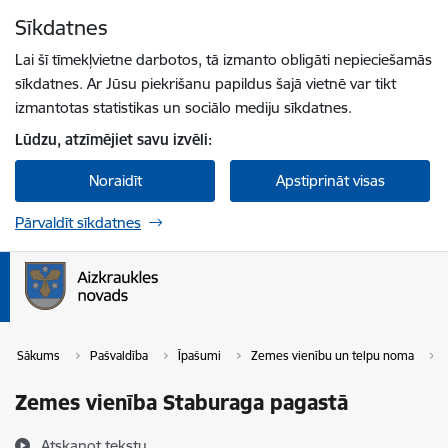
Pāriet uz lapas saturu
Sīkdatnes
Spied
lai meklētu
Enter
Lai šī tīmekļvietne darbotos, tā izmanto obligāti nepieciešamās
sīkdatnes. Ar Jūsu piekrišanu papildus šajā vietnē var tikt
izmantotas statistikas un sociālo mediju sīkdatnes.
Lūdzu, atzīmējiet savu izvēli:
Noraidīt
Apstiprināt visas
Pārvaldīt sīkdatnes
Sākums
Pašvaldība
Īpašumi
Zemes vienību un telpu noma
Zemes vienība Staburaga pagastā
Atskaņot tekstu