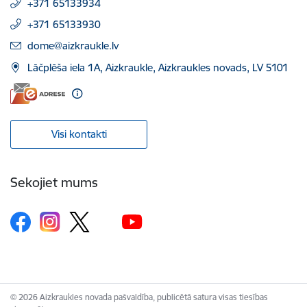
+371 65133934
+371 65133930
E-pasts:
dome@aizkraukle.lv
Lāčplēša iela 1A, Aizkraukle, Aizkraukles novads, LV 5101
Visi kontakti
Sekojiet mums
© 2026 Aizkraukles novada pašvaldība, publicētā satura visas tiesības