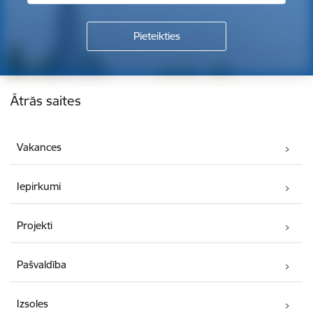
Kājene
Ātrās saites
Vakances
Iepirkumi
Projekti
Pašvaldība
Izsoles