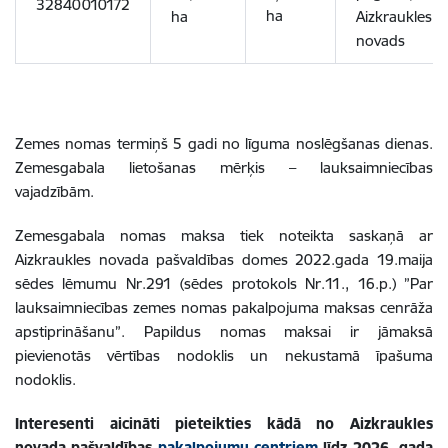
32840010172
ha
ha
Aizkraukles
novads
Zemes nomas termiņš 5 gadi no līguma noslēgšanas dienas.
Zemesgabala lietošanas mērķis – lauksaimniecības
vajadzībām.
Zemesgabala nomas maksa tiek noteikta saskaņā ar
Aizkraukles novada pašvaldības domes 2022.gada 19.maija
sēdes lēmumu Nr.291 (sēdes protokols Nr.11., 16.p.) ”Par
lauksaimniecības zemes nomas pakalpojuma maksas cenrāža
apstiprināšanu”. Papildus nomas maksai ir jāmaksā
pievienotās vērtības nodoklis un nekustamā īpašuma
nodoklis.
Interesenti aicināti pieteikties kādā no Aizkraukles
novada pašvaldības
pakalpojumu centriem
līdz 2026. gada