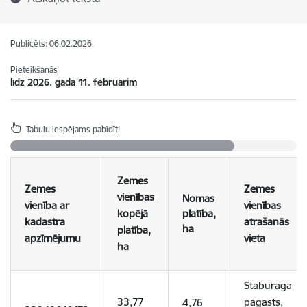
Publicēts: 06.02.2026.
Pieteikšanās
līdz 2026. gada 11. februārim
Tabulu iespējams pabīdīt!
Zemes
Zemes
Zemes
vienības
Nomas
vienība ar
vienības
kopējā
platība,
kadastra
atrašanās
ha
platība,
apzīmējumu
vieta
ha
Staburaga
33,77
pagasts,
4,76