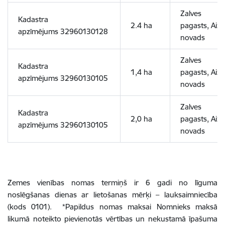
Zalves
Kadastra
2.4 ha
pagasts,
Aizk
apzīmējums
32960130128
novads
Zalves
Kadastra
1,4 ha
pagasts,
Aizk
apzīmējums
32960130105
novads
Zalves
Kadastra
2,0 ha
pagasts,
Aizk
apzīmējums
32960130105
novads
Zemes vienības nomas termiņš ir 6 gadi no līguma
noslēgšanas dienas ar lietošanas mērķi – lauksaimniecība
(kods 0101). *Papildus nomas maksai Nomnieks maksā
likumā noteikto pievienotās vērtības un nekustamā īpašuma