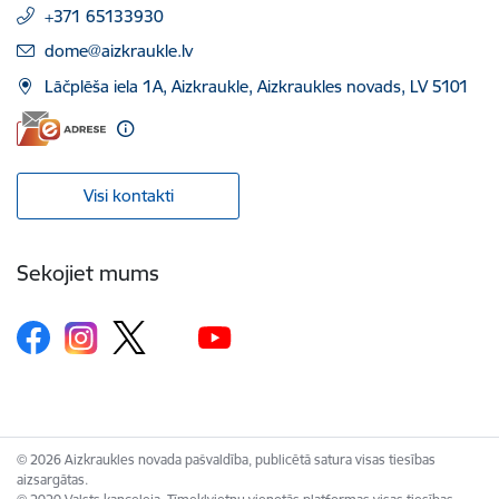
+371 65133930
E-pasts:
dome@aizkraukle.lv
Lāčplēša iela 1A, Aizkraukle, Aizkraukles novads, LV 5101
Visi kontakti
Sekojiet mums
© 2026 Aizkraukles novada pašvaldība, publicētā satura visas tiesības
aizsargātas.