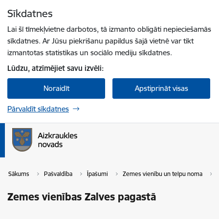
Pāriet uz lapas saturu
Sīkdatnes
Spied
lai meklētu
Enter
Lai šī tīmekļvietne darbotos, tā izmanto obligāti nepieciešamās
sīkdatnes. Ar Jūsu piekrišanu papildus šajā vietnē var tikt
izmantotas statistikas un sociālo mediju sīkdatnes.
Lūdzu, atzīmējiet savu izvēli:
Noraidīt
Apstiprināt visas
Pārvaldīt sīkdatnes
Sākums
Pašvaldība
Īpašumi
Zemes vienību un telpu noma
Zemes vienības Zalves pagastā