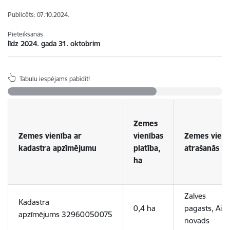
Publicēts: 07.10.2024.
Pieteikšanās
līdz 2024. gada 31. oktobrim
Tabulu iespējams pabīdīt!
Zemes
Zemes vienība ar
vienības
Zemes vienī
kadastra apzīmējumu
platība,
atrašanās vi
ha
Zalves
Kadastra
0,4 ha
pagasts,
Aizk
apzīmējums
32960050075
novads