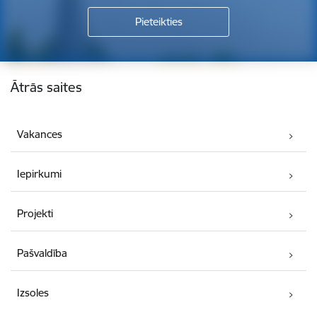
Kājene
Ātrās saites
Vakances
Iepirkumi
Projekti
Pašvaldība
Izsoles