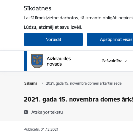
Pāriet uz lapas saturu
Sīkdatnes
Lai šī tīmekļvietne darbotos, tā izmanto obligāti nepiec
Lūdzu, atzīmējiet savu izvēli:
Noraidīt
Apstiprināt visas
Pašvaldība
Sākums
2021. gada 15. novembra domes ārkārtas sēde
2021. gada 15. novembra domes ārkā
Atskaņot tekstu
Publicēts: 01.12.2021.