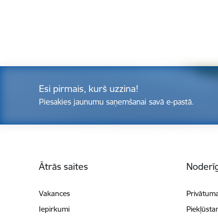
Esi pirmais, kurš uzzina!
Piesakies jaunumu saņemšanai savā e-pastā.
Kājene
Ātrās saites
Noderīg
Vakances
Privātuma
Iepirkumi
Piekļūsta