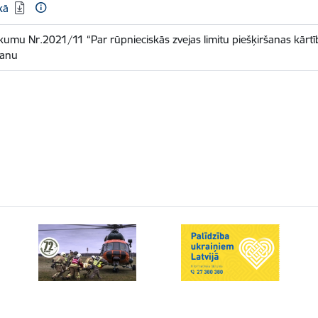
kā
umu Nr.2021/11 “Par rūpnieciskās zvejas limitu piešķiršanas kārtī
šanu