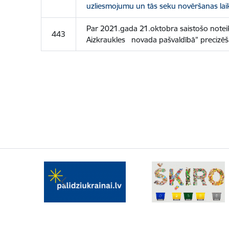
uzliesmojumu un tās seku novēršanas lai
Par 2021.gada 21.oktobra saistošo noteik
443
Aizkraukles novada pašvaldībā” precizē