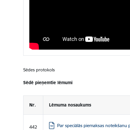
Sēdes protokols
Sēdē pieņemtie lēmumi
Nr.
Lēmuma nosaukums
Lejupielādēt:
Par speciālās piemaksas noteikšanu paš
442