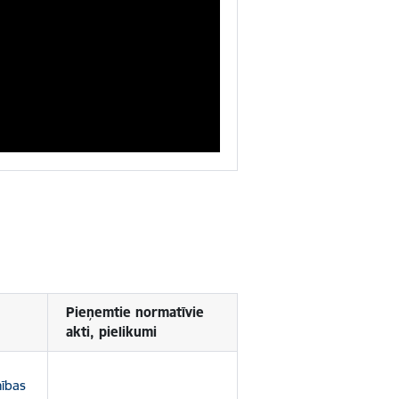
Pieņemtie normatīvie
akti, pielikumi
mības