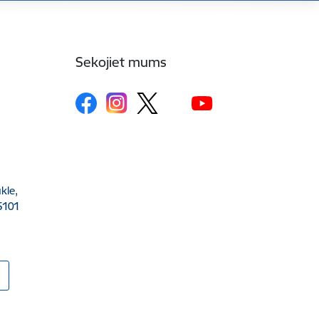
Sekojiet mums
kle,
5101