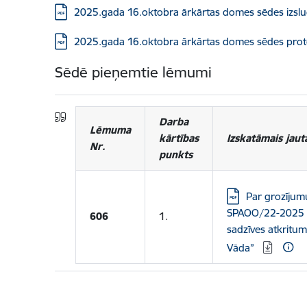
Lejupielādēt:
2025.gada 16.oktobra ārkārtas domes sēdes izslu
Lejupielādēt:
2025.gada 16.oktobra ārkārtas domes sēdes prot
Sēdē pieņemtie lēmumi
Darba
Lēmuma
kārtības
Izskatāmais jaut
Nr.
punkts
Lejupielādēt:
Par grozījum
SPAOO/22-2025 p
606
1.
sadzīves atkritu
Vāda”