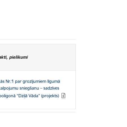
kti, pielikumi
nās Nr.1 par grozījumiem līgumā
lpojumu sniegšanu – sadzīves
oligonā “Dziļā Vāda” (projekts)