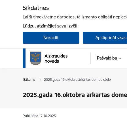
Pāriet uz lapas saturu
Sīkdatnes
Lai šī tīmekļvietne darbotos, tā izmanto obligāti nepiec
Lūdzu, atzīmējiet savu izvēli:
Noraidīt
Apstiprināt visas
Pašvaldība
Sākums
2025.gada 16.oktobra ārkārtas domes sēde
2025.gada 16.oktobra ārkārtas dome
Publicēts: 17.10.2025.