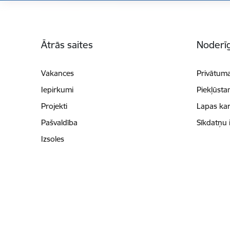
Kājene
Ātrās saites
Noderīg
Vakances
Privātuma
Iepirkumi
Piekļūsta
Projekti
Lapas kar
Pašvaldība
Sīkdatņu 
Izsoles