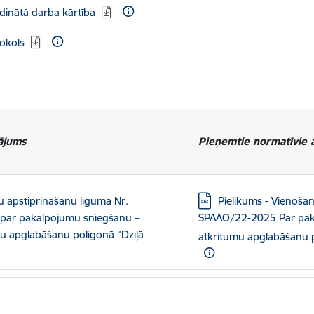
dinātā darba kārtība
okols
ājums
Pieņemtie normatīvie a
Lejupielādēt:
u apstiprināšanu līgumā Nr.
Pielikums - Vienoša
ar pakalpojumu sniegšanu –
SPAAO/22-2025 Par paka
mu apglabāšanu poligonā “Dziļā
atkritumu apglabāšanu p