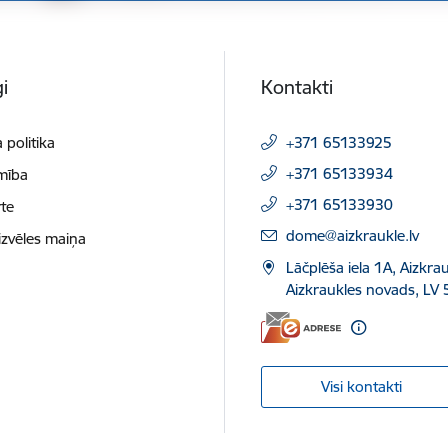
i
Kontakti
 politika
+371 65133925
+371 65133934
mība
+371 65133930
te
E-pasts:
dome@aizkraukle.lv
izvēles maiņa
Lāčplēša iela 1A, Aizkrau
Aizkraukles novads, LV 
Visi kontakti