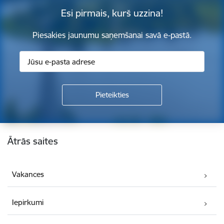
Esi pirmais, kurš uzzina!
Piesakies jaunumu saņemšanai savā e-pastā.
Kājene
Ātrās saites
Vakances
Iepirkumi