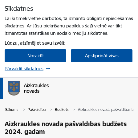
Pāriet uz lapas saturu
Sīkdatnes
Spied
lai meklētu
Enter
Lai šī tīmekļvietne darbotos, tā izmanto obligāti nepieciešamās
sīkdatnes. Ar Jūsu piekrišanu papildus šajā vietnē var tikt
izmantotas statistikas un sociālo mediju sīkdatnes.
Lūdzu, atzīmējiet savu izvēli:
Noraidīt
Apstiprināt visas
Pārvaldīt sīkdatnes
Sākums
Pašvaldība
Budžets
Aizkraukles novada pašvaldības bu
Aizkraukles novada pašvaldības budžets
2024. gadam