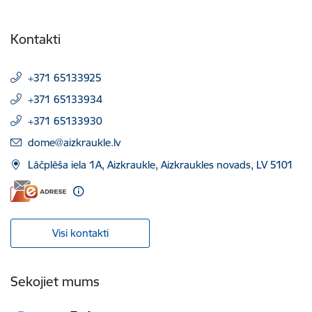
Kontakti
+371 65133925
+371 65133934
+371 65133930
E-pasts:
dome@aizkraukle.lv
Lāčplēša iela 1A, Aizkraukle, Aizkraukles novads, LV 5101
Visi kontakti
Sekojiet mums