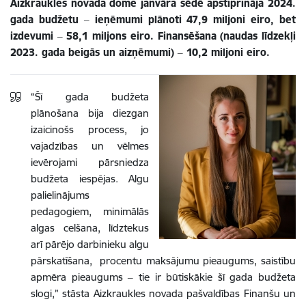
Aizkraukles novada dome janvāra sēdē apstiprināja 2024.
gada budžetu ‒ ieņēmumi plānoti 47,9 miljoni eiro, bet
izdevumi ‒ 58,1 miljons eiro. Finansēšana (naudas līdzekļi
2023. gada beigās un aizņēmumi) ‒ 10,2 miljoni eiro.
“Šī gada budžeta
plānošana bija diezgan
izaicinošs process, jo
vajadzības un vēlmes
ievērojami pārsniedza
budžeta iespējas. Algu
palielinājums
pedagogiem, minimālās
algas celšana, līdztekus
arī pārējo darbinieku algu
pārskatīšana, procentu maksājumu pieaugums, saistību
apmēra pieaugums ‒ tie ir būtiskākie šī gada budžeta
slogi,” stāsta Aizkraukles novada pašvaldības Finanšu un