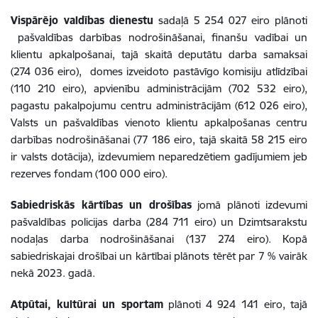
Vispārējo valdības dienestu
sadaļā 5 254 027 eiro plānoti
pašvaldības darbības nodrošināšanai, finanšu vadībai un
klientu apkalpošanai, tajā skaitā deputātu darba samaksai
(274 036 eiro), domes izveidoto pastāvīgo komisiju atlīdzībai
(110 210 eiro), apvienību administrācijām (702 532 eiro),
pagastu pakalpojumu centru administrācijām (612 026 eiro),
Valsts un pašvaldības vienoto klientu apkalpošanas centru
darbības nodrošināšanai (77 186 eiro, tajā skaitā 58 215 eiro
ir valsts dotācija), izdevumiem neparedzētiem gadījumiem jeb
rezerves fondam (100 000 eiro).
Sabiedriskās kārtības un drošības
jomā plānoti izdevumi
pašvaldības policijas darba (284 711 eiro) un Dzimtsarakstu
nodaļas darba nodrošināšanai (137 274 eiro). Kopā
sabiedriskajai drošībai un kārtībai plānots tērēt par 7 % vairāk
nekā 2023. gadā.
Atpūtai, kultūrai un sportam
plānoti 4 924 141 eiro, tajā