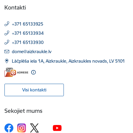
Kontakti
+371 65133925
+371 65133934
+371 65133930
E-pasts:
dome@aizkraukle.lv
Lāčplēša iela 1A, Aizkraukle, Aizkraukles novads, LV 5101
Visi kontakti
Sekojiet mums