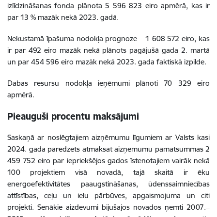
izlīdzināšanas fonda plānota 5 596 823 eiro apmērā, kas ir
par 13 % mazāk nekā 2023. gadā.
Nekustamā īpašuma nodokļa prognoze – 1 608 572 eiro, kas
ir par 492 eiro mazāk nekā plānots pagājušā gada 2. martā
un par 454 596 eiro mazāk nekā 2023. gada faktiskā izpilde.
Dabas resursu nodokļa ieņēmumi plānoti 70 329 eiro
apmērā.
Pieauguši procentu maksājumi
Saskaņā ar noslēgtajiem aizņēmumu līgumiem ar Valsts kasi
2024. gadā paredzēts atmaksāt aizņēmumu pamatsummas 2
459 752 eiro par iepriekšējos gados īstenotajiem vairāk nekā
100 projektiem visā novadā, tajā skaitā ir ēku
energoefektivitātes paaugstināšanas, ūdenssaimniecības
attīstības, ceļu un ielu pārbūves, apgaismojuma un citi
projekti. Senākie aizdevumi bijušajos novados ņemti 2007.‒