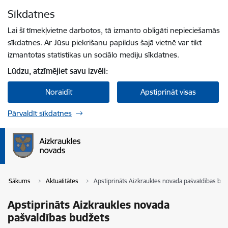
Pāriet uz lapas saturu
Sīkdatnes
Spied
lai meklētu
Enter
Lai šī tīmekļvietne darbotos, tā izmanto obligāti nepieciešamās
sīkdatnes. Ar Jūsu piekrišanu papildus šajā vietnē var tikt
izmantotas statistikas un sociālo mediju sīkdatnes.
Lūdzu, atzīmējiet savu izvēli:
Noraidīt
Apstiprināt visas
Pārvaldīt sīkdatnes
Sākums
Aktualitātes
Apstiprināts Aizkraukles novada pašvaldības bu
Apstiprināts Aizkraukles novada
pašvaldības budžets