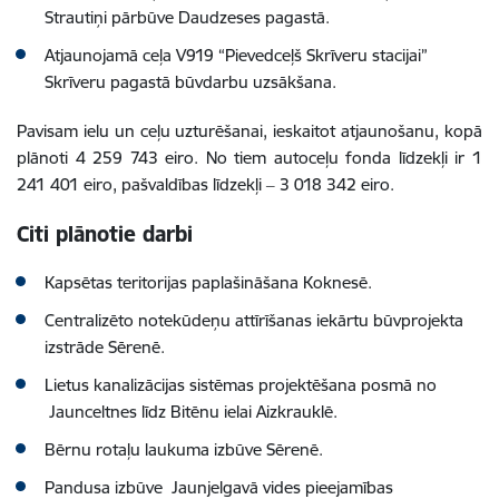
Strautiņi pārbūve Daudzeses pagastā.
Atjaunojamā ceļa V919 “Pievedceļš Skrīveru stacijai”
Skrīveru pagastā būvdarbu uzsākšana.
Pavisam ielu un ceļu uzturēšanai, ieskaitot atjaunošanu, kopā
plānoti 4 259 743 eiro. No tiem autoceļu fonda līdzekļi ir 1
241 401 eiro, pašvaldības līdzekļi ‒ 3 018 342 eiro.
Citi plānotie darbi
Kapsētas teritorijas paplašināšana Koknesē.
Centralizēto notekūdeņu attīrīšanas iekārtu būvprojekta
izstrāde Sērenē.
Lietus kanalizācijas sistēmas projektēšana posmā no
Jaunceltnes līdz Bitēnu ielai Aizkrauklē.
Bērnu rotaļu laukuma izbūve Sērenē.
Pandusa izbūve Jaunjelgavā vides pieejamības