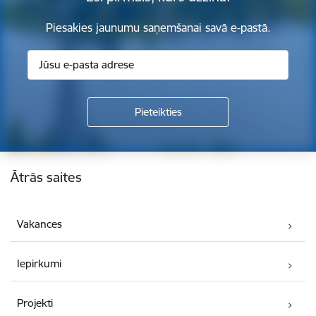
Piesakies jaunumu saņemšanai savā e-pastā.
Kājene
Ātrās saites
Vakances
Iepirkumi
Projekti