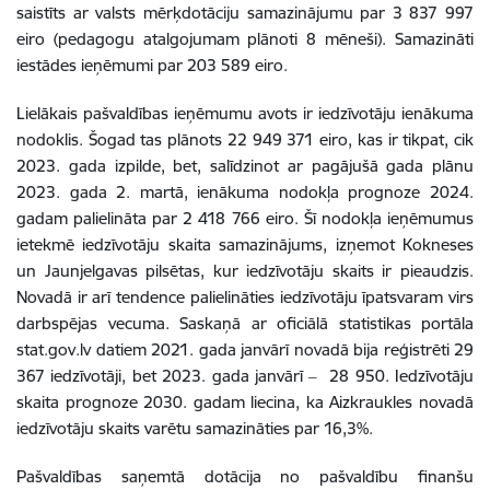
saistīts ar valsts mērķdotāciju samazinājumu par 3 837 997
eiro (pedagogu atalgojumam plānoti 8 mēneši). Samazināti
iestādes ieņēmumi par 203 589 eiro.
Lielākais pašvaldības ieņēmumu avots ir iedzīvotāju ienākuma
nodoklis. Šogad tas plānots 22 949 371 eiro, kas ir tikpat, cik
2023. gada izpilde, bet, salīdzinot ar pagājušā gada plānu
2023. gada 2. martā, ienākuma nodokļa prognoze 2024.
gadam palielināta par 2 418 766 eiro. Šī nodokļa ieņēmumus
ietekmē iedzīvotāju skaita samazinājums, izņemot Kokneses
un Jaunjelgavas pilsētas, kur iedzīvotāju skaits ir pieaudzis.
Novadā ir arī tendence palielināties iedzīvotāju īpatsvaram virs
darbspējas vecuma. Saskaņā ar oficiālā statistikas portāla
stat.gov.lv datiem 2021. gada janvārī novadā bija reģistrēti 29
367 iedzīvotāji, bet 2023. gada janvārī ‒ 28 950. Iedzīvotāju
skaita prognoze 2030. gadam liecina, ka Aizkraukles novadā
iedzīvotāju skaits varētu samazināties par 16,3%.
Pašvaldības saņemtā dotācija no pašvaldību finanšu