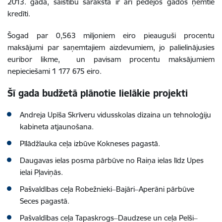
2013. gadā, saistību sarakstā ir arī pēdējos gados ņemtie
kredīti.
Šogad par 0,563 miljoniem eiro pieauguši procentu
maksājumi par saņemtajiem aizdevumiem, jo palielinājusies
euribor likme, un pavisam procentu maksājumiem
nepieciešami 1 177 675 eiro.
Šī gada budžetā plānotie lielākie projekti
Andreja Upīša Skrīveru vidusskolas dizaina un tehnoloģiju
kabineta atjaunošana.
Pīlādžlauka ceļa izbūve Kokneses pagastā.
Daugavas ielas posma pārbūve no Raiņa ielas līdz Upes
ielai Pļaviņās.
Pašvaldības ceļa Robežnieki‒Bajāri‒Aperāni pārbūve
Seces pagastā.
Pašvaldības ceļa Tapaskrogs‒Daudzese un ceļa Pelši‒