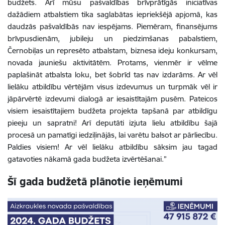
budžets. Arī mūsu pašvaldības brīvprātīgās iniciatīvas
dažādiem atbalstiem tika saglabātas iepriekšējā apjomā, kas
daudzās pašvaldībās nav iespējams. Piemēram, finansējums
brīvpusdienām, jubileju un piedzimšanas pabalstiem,
Černobiļas un represēto atbalstam,
biznesa ideju konkursam,
novada jauniešu aktivitātēm. Protams, vienmēr ir vēlme
paplašināt atbalsta loku, bet šobrīd tas nav izdarāms. Ar vēl
lielāku atbildību vērtējām visus izdevumus un turpmāk vēl ir
jāpārvērtē izdevumi dialogā ar iesaistītajām pusēm. Pateicos
visiem iesaistītajiem budžeta projekta tapšanā par atbildīgu
pieeju un sapratni! Arī deputāti izjuta lielu atbildību šajā
procesā un pamatīgi iedziļinājās, lai varētu balsot ar pārliecību.
Paldies visiem! Ar vēl lielāku atbildību sāksim jau tagad
gatavoties nākamā gada budžeta izvērtēšanai.”
Šī gada budžetā plānotie ieņēmumi