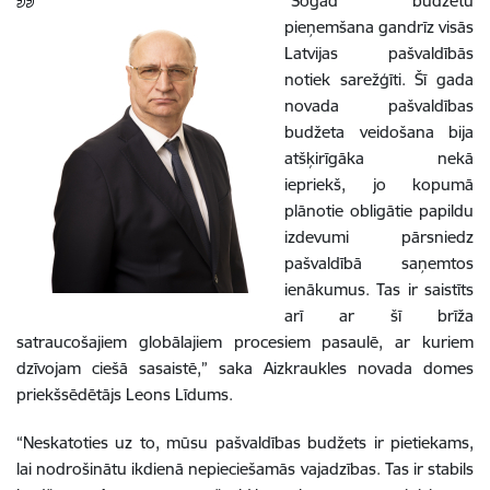
“Šogad budžetu
pieņemšana gandrīz visās
Latvijas pašvaldībās
notiek sarežģīti. Šī gada
novada pašvaldības
budžeta veidošana bija
atšķirīgāka nekā
iepriekš, jo kopumā
plānotie obligātie papildu
izdevumi pārsniedz
pašvaldībā saņemtos
ienākumus. Tas ir saistīts
arī ar šī brīža
satraucošajiem globālajiem procesiem pasaulē, ar kuriem
dzīvojam ciešā sasaistē,” saka Aizkraukles novada domes
priekšsēdētājs Leons Līdums.
“Neskatoties uz to, mūsu pašvaldības budžets ir pietiekams,
lai nodrošinātu ikdienā nepieciešamās vajadzības. Tas ir stabils