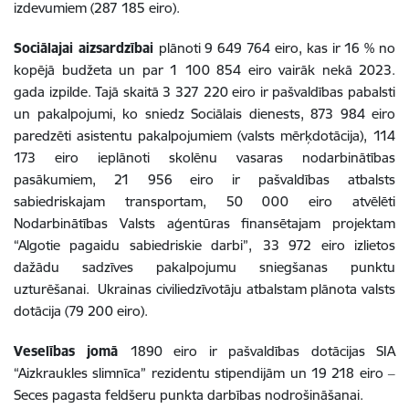
izdevumiem (287 185 eiro).
Sociālajai aizsardzībai
plānoti 9 649 764 eiro, kas ir 16 % no
kopējā budžeta un par 1 100 854 eiro vairāk nekā 2023.
gada izpilde. Tajā skaitā 3 327 220 eiro ir pašvaldības pabalsti
un pakalpojumi, ko sniedz Sociālais dienests, 873 984 eiro
paredzēti asistentu pakalpojumiem (valsts mērķdotācija),
114
173 eiro ieplānoti skolēnu vasaras nodarbinātības
pasākumiem, 21 956 eiro ir pašvaldības atbalsts
sabiedriskajam transportam, 50 000 eiro atvēlēti
Nodarbinātības Valsts aģentūras finansētajam projektam
“Algotie pagaidu sabiedriskie darbi”,
33 972 eiro izlietos
dažādu sadzīves pakalpojumu sniegšanas punktu
uzturēšanai. Ukrainas civiliedzīvotāju atbalstam plānota valsts
dotācija (79 200 eiro).
Veselības jomā
1890 eiro ir pašvaldības dotācijas SIA
“Aizkraukles slimnīca” rezidentu stipendijām un 19 218 eiro ‒
Seces pagasta feldšeru punkta darbības nodrošināšanai.