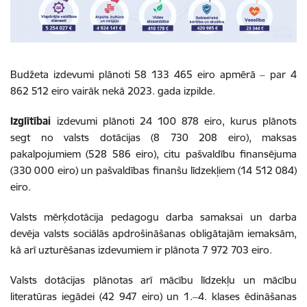
Budžeta izdevumi plānoti 58 133 465 eiro apmērā ‒ par 4
862 5
12 eiro vairāk nekā 2023. gada izpilde.
Izglītībai
izdevumi plānoti 24 100 878 eiro, kurus plānots
segt no valsts dotācijas (8 730 208 eiro), maksas
pakalpojumiem (528 586 eiro), citu pašvaldību finansējuma
(330 000 eiro) un pašvaldības finanšu līdzekļiem (14 512 084)
eiro.
Valsts mērķdotācija pedagogu darba samaksai un darba
devēja valsts sociālās apdrošināšanas obligātajām iemaksām,
kā arī uzturēšanas izdevumiem ir plānota 7 972 703 eiro.
Valsts dotācijas plānotas arī mācību līdzekļu un mācību
literatūras iegādei (42 947 eiro) un 1.‒4. klases ēdināšanas