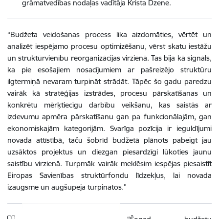
grāmatvedības nodaļas vadītāja Krista Dzene.
“Budžeta veidošanas process lika aizdomāties, vērtēt un
analizēt iespējamo procesu optimizēšanu, vērst skatu iestāžu
un struktūrvienību reorganizācijas virzienā. Tas bija kā signāls,
ka pie esošajiem nosacījumiem ar pašreizējo struktūru
ilgtermiņā nevaram turpināt strādāt. Tāpēc šo gadu paredzu
vairāk kā stratēģijas izstrādes, procesu pārskatīšanas un
konkrētu mērķtiecīgu darbību veikšanu, kas saistās ar
izdevumu apmēra pārskatīšanu gan pa funkcionālajām, gan
ekonomiskajām kategorijām. Svarīga pozīcija ir ieguldījumi
novada attīstībā, taču šobrīd budžetā plānots pabeigt jau
uzsāktos projektus un diezgan piesardzīgi lūkoties jaunu
saistību virzienā. Turpmāk vairāk meklēsim iespējas piesaistīt
Eiropas Savienības struktūrfondu līdzekļus, lai novada
izaugsme un augšupeja turpinātos.”