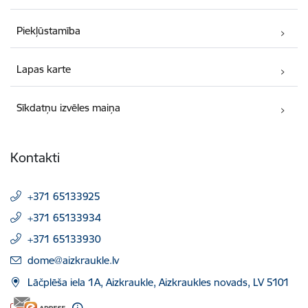
Piekļūstamība
Lapas karte
Sīkdatņu izvēles maiņa
Kontakti
+371 65133925
+371 65133934
+371 65133930
E-pasts:
dome@aizkraukle.lv
Lāčplēša iela 1A, Aizkraukle, Aizkraukles novads, LV 5101