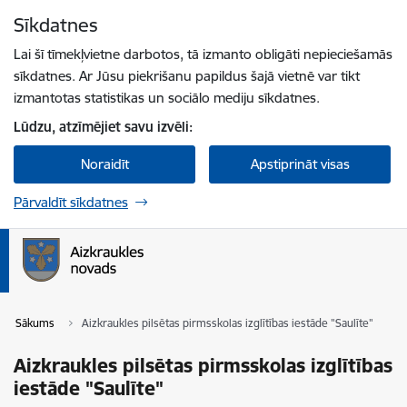
Pāriet uz lapas saturu
Sīkdatnes
Spied
lai meklētu
Enter
Lai šī tīmekļvietne darbotos, tā izmanto obligāti nepieciešamās
sīkdatnes. Ar Jūsu piekrišanu papildus šajā vietnē var tikt
izmantotas statistikas un sociālo mediju sīkdatnes.
Lūdzu, atzīmējiet savu izvēli:
Noraidīt
Apstiprināt visas
Pārvaldīt sīkdatnes
Sākums
Aizkraukles pilsētas pirmsskolas izglītības iestāde "Saulīte"
Aizkraukles pilsētas pirmsskolas izglītības
iestāde "Saulīte"