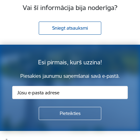
Vai šī informācija bija noderīga?
Sniegt atsauksmi
Esi pirmais, kurš uzzina!
Piesakies jaunumu saņemšanai savā e-pastā.
Kājene