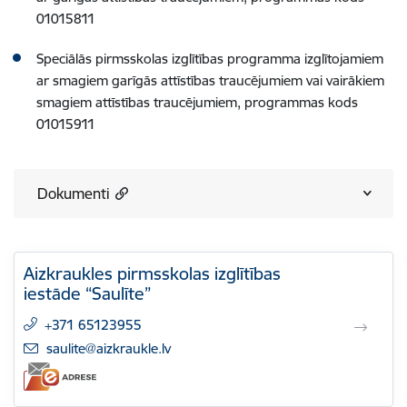
01015811
Speciālās pirmsskolas izglītības programma izglītojamiem
ar smagiem garīgās attīstības traucējumiem vai vairākiem
smagiem attīstības traucējumiem, programmas kods
01015911
Dokumenti
Aizkraukles pirmsskolas izglītības
iestāde “Saulīte”
+371 65123955
E-pasts:
saulite@aizkraukle.lv