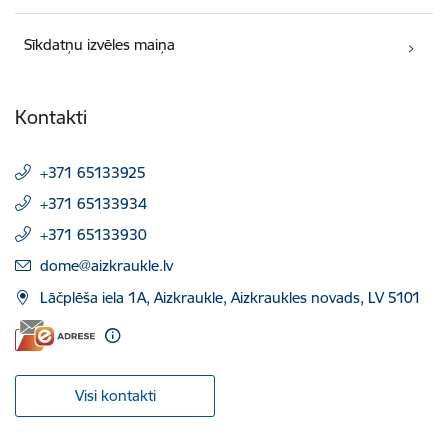
Sīkdatņu izvēles maiņa
Kontakti
+371 65133925
+371 65133934
+371 65133930
E-pasts:
dome@aizkraukle.lv
Lāčplēša iela 1A, Aizkraukle, Aizkraukles novads, LV 5101
Visi kontakti