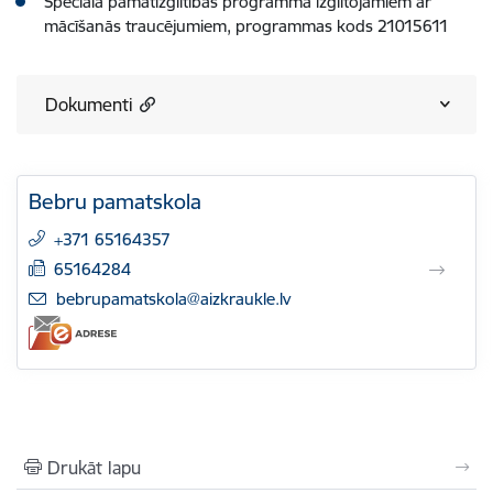
Speciālā pamatizglītības programma izglītojamiem ar
mācīšanās traucējumiem, programmas kods 21015611
Dokumenti
Bebru pamatskola
+371 65164357
65164284
E-pasts:
bebrupamatskola@aizkraukle.lv
Drukāt lapu