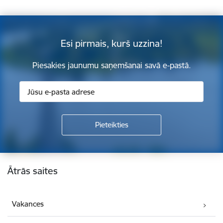
Esi pirmais, kurš uzzina!
Piesakies jaunumu saņemšanai savā e-pastā.
Kājene
Ātrās saites
Vakances