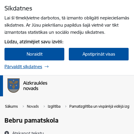
Pāriet uz lapas saturu
Sīkdatnes
Spied
lai meklētu
Enter
Lai šī tīmekļvietne darbotos, tā izmanto obligāti nepieciešamās
sīkdatnes. Ar Jūsu piekrišanu papildus šajā vietnē var tikt
izmantotas statistikas un sociālo mediju sīkdatnes.
Lūdzu, atzīmējiet savu izvēli:
Noraidīt
Apstiprināt visas
Pārvaldīt sīkdatnes
Sākums
Novads
Izglītība
Pamatizglītība un vispārējā vidējā izglītī
Bebru pamatskola
Atskaņot tekstu