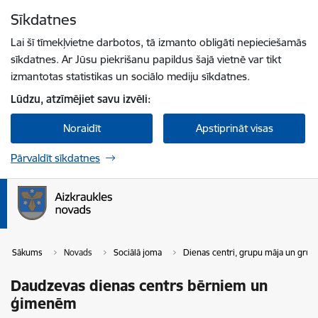
Pāriet uz lapas saturu
Sīkdatnes
Spied
lai meklētu
Enter
Lai šī tīmekļvietne darbotos, tā izmanto obligāti nepieciešamās
sīkdatnes. Ar Jūsu piekrišanu papildus šajā vietnē var tikt
izmantotas statistikas un sociālo mediju sīkdatnes.
Lūdzu, atzīmējiet savu izvēli:
Noraidīt
Apstiprināt visas
Pārvaldīt sīkdatnes
Sākums
Novads
Sociālā joma
Dienas centri, grupu māja un grupu
Daudzevas dienas centrs bērniem un
ģimenēm