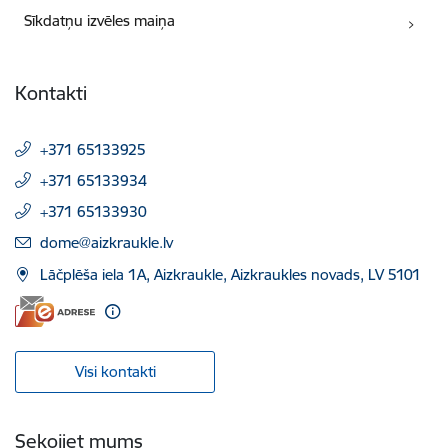
Sīkdatņu izvēles maiņa
Kontakti
+371 65133925
+371 65133934
+371 65133930
E-pasts:
dome@aizkraukle.lv
Lāčplēša iela 1A, Aizkraukle, Aizkraukles novads, LV 5101
Visi kontakti
Sekojiet mums