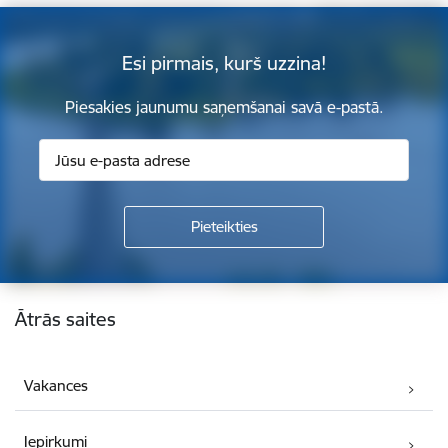
Esi pirmais, kurš uzzina!
Piesakies jaunumu saņemšanai savā e-pastā.
Kājene
Ātrās saites
Vakances
Iepirkumi