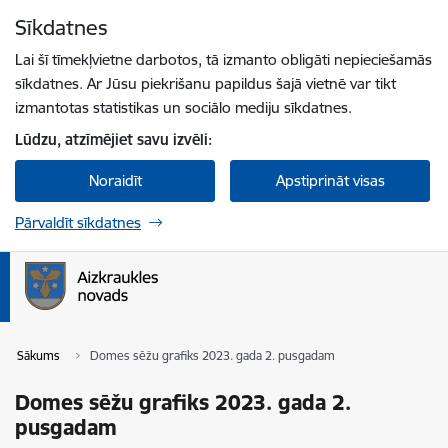
Pāriet uz lapas saturu
Sīkdatnes
Spied
lai meklētu
Enter
Lai šī tīmekļvietne darbotos, tā izmanto obligāti nepieciešamās
sīkdatnes. Ar Jūsu piekrišanu papildus šajā vietnē var tikt
izmantotas statistikas un sociālo mediju sīkdatnes.
Lūdzu, atzīmējiet savu izvēli:
Noraidīt
Apstiprināt visas
Pārvaldīt sīkdatnes
Sākums
Domes sēžu grafiks 2023. gada 2. pusgadam
Domes sēžu grafiks 2023. gada 2.
pusgadam