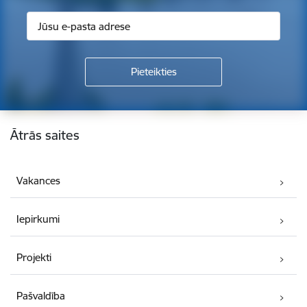
Kājene
Ātrās saites
Vakances
Iepirkumi
Projekti
Pašvaldība