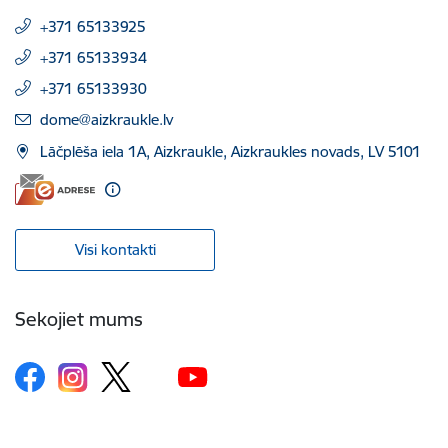
+371 65133925
+371 65133934
+371 65133930
E-pasts:
dome@aizkraukle.lv
Lāčplēša iela 1A, Aizkraukle, Aizkraukles novads, LV 5101
Visi kontakti
Sekojiet mums