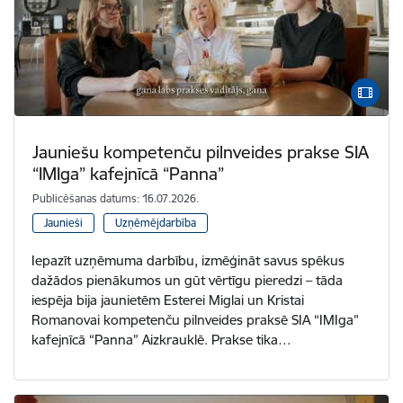
Jauniešu kompetenču pilnveides prakse SIA
“IMIga” kafejnīcā “Panna”
Publicēšanas datums: 16.07.2026.
Jaunieši
Uzņēmējdarbība
Iepazīt uzņēmuma darbību, izmēģināt savus spēkus
dažādos pienākumos un gūt vērtīgu pieredzi – tāda
iespēja bija jaunietēm Esterei Miglai un Kristai
Romanovai kompetenču pilnveides praksē SIA “IMIga”
kafejnīcā “Panna” Aizkrauklē. Prakse tika…