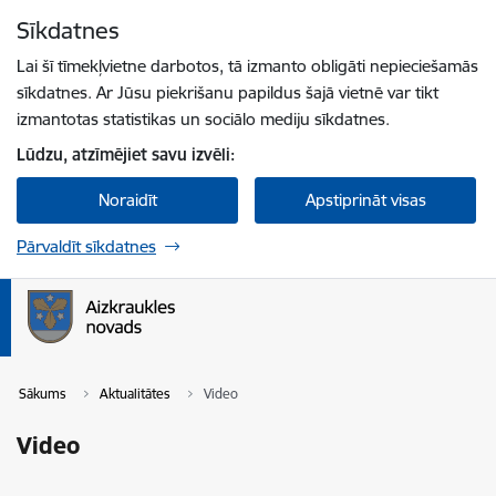
Pāriet uz lapas saturu
Sīkdatnes
Spied
lai meklētu
Enter
Lai šī tīmekļvietne darbotos, tā izmanto obligāti nepieciešamās
sīkdatnes. Ar Jūsu piekrišanu papildus šajā vietnē var tikt
izmantotas statistikas un sociālo mediju sīkdatnes.
Lūdzu, atzīmējiet savu izvēli:
Noraidīt
Apstiprināt visas
Pārvaldīt sīkdatnes
Sākums
Aktualitātes
Video
Video