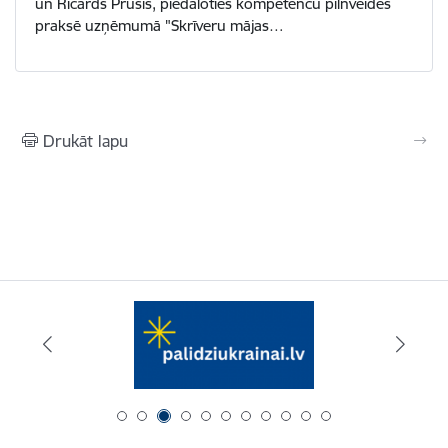
un Ričards Prūsis, piedaloties kompetenču pilnveides
praksē uzņēmumā "Skrīveru mājas…
Drukāt lapu