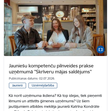
Jauniešu kompetenču pilnveides prakse
uzņēmumā "Skrīveru mājas saldējums"
Publicēšanas datums: 02.07.2026.
Jaunieši
Uzņēmējdarbība
Kā norit uzņēmuma ikdiena? Kā top idejas, tiek pieņemti
lēmumi un attīstīts ģimenes uzņēmums? Uz šiem
jautājumiem atbildes meklēja jaunieši Katrīna Kondrāte