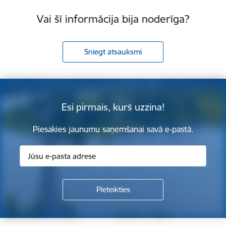
Vai šī informācija bija noderīga?
Sniegt atsauksmi
Esi pirmais, kurš uzzina!
Piesakies jaunumu saņemšanai savā e-pastā.
Kājene