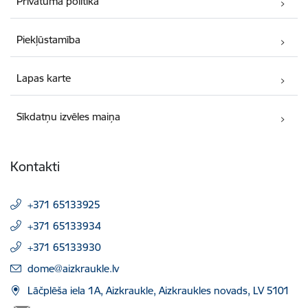
Privātuma politika
Piekļūstamība
Lapas karte
Sīkdatņu izvēles maiņa
Kontakti
+371 65133925
+371 65133934
+371 65133930
E-pasts:
dome@aizkraukle.lv
Lāčplēša iela 1A, Aizkraukle, Aizkraukles novads, LV 5101