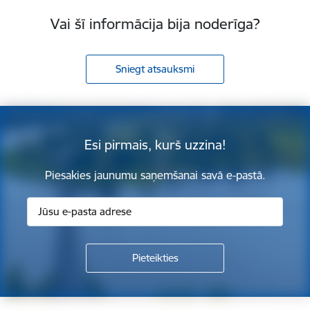
Vai šī informācija bija noderīga?
Sniegt atsauksmi
Esi pirmais, kurš uzzina!
Piesakies jaunumu saņemšanai savā e-pastā.
Kājene