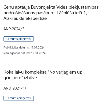
Cenu aptauja Būvprojekta Vides piekļūstamības
nodrošināšanas pasākumi Lāčplēša ielā 1,
Aizkrauklē ekspertīze
ANP-2024/3
Lēmums pieņemts
Publikācijas datums:
11.01.2024.
Iesniegšanas datums
19.01.2024.
Koka laivu kompleksa “No varjagiem uz
grieķiem” izbūve
AND 2021/17
Lēmums pieņemts