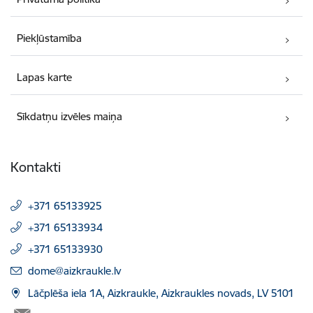
Piekļūstamība
Lapas karte
Sīkdatņu izvēles maiņa
Kontakti
+371 65133925
+371 65133934
+371 65133930
E-pasts:
dome@aizkraukle.lv
Lāčplēša iela 1A, Aizkraukle, Aizkraukles novads, LV 5101