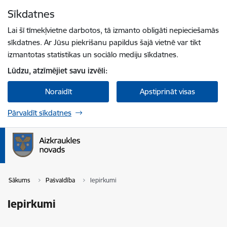
Pāriet uz lapas saturu
Sīkdatnes
Spied
lai meklētu
Enter
Lai šī tīmekļvietne darbotos, tā izmanto obligāti nepieciešamās
sīkdatnes. Ar Jūsu piekrišanu papildus šajā vietnē var tikt
izmantotas statistikas un sociālo mediju sīkdatnes.
Lūdzu, atzīmējiet savu izvēli:
Noraidīt
Apstiprināt visas
Pārvaldīt sīkdatnes
Sākums
Pašvaldība
Iepirkumi
Iepirkumi