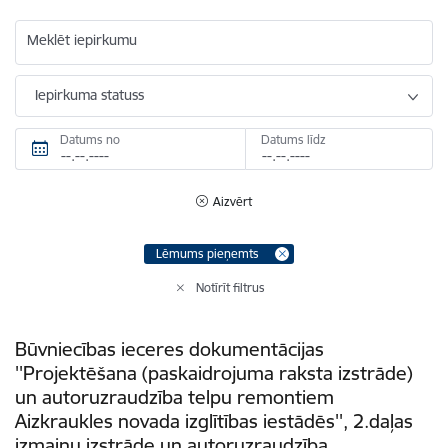
Meklēt iepirkumu
Iepirkuma statuss
Datums no
Datums līdz
Aizvērt
Lēmums pieņemts
Notīrīt filtrus
Būvniecības ieceres dokumentācijas
''Projektēšana (paskaidrojuma raksta izstrāde)
un autoruzraudzība telpu remontiem
Aizkraukles novada izglītības iestādēs'', 2.daļas
izmaiņu izstrāde un autoruzraudzība