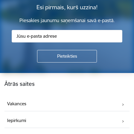
Esi pirmais, kurš uzzina!
Piesakies jaunumu saņemšanai savā e-pastā.
Kājene
Ātrās saites
Vakances
Iepirkumi