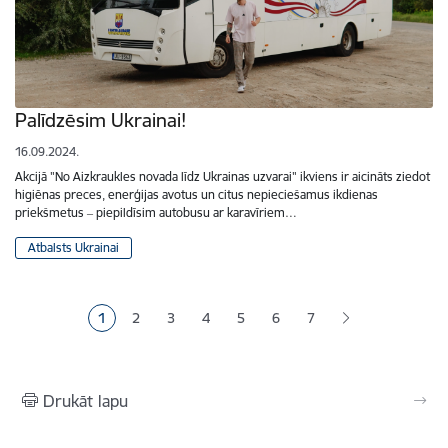
Palīdzēsim Ukrainai!
16.09.2024.
Akcijā "No Aizkraukles novada līdz Ukrainas uzvarai" ikviens ir aicināts ziedot
higiēnas preces, enerģijas avotus un citus nepieciešamus ikdienas
priekšmetus ‒ piepildīsim autobusu ar karavīriem…
Atbalsts Ukrainai
Lapošana
1
2
3
4
5
6
7
Pašreizējā lapa
Lapa
Lapa
Lapa
Lapa
Lapa
Drukāt lapu