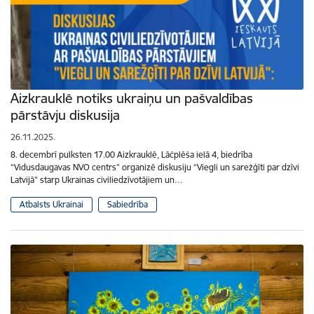
Aizkrauklē notiks ukraiņu un pašvaldības
pārstāvju diskusija
26.11.2025.
8. decembrī pulksten 17.00 Aizkrauklē, Lāčplēša ielā 4, biedrība
“Vidusdaugavas NVO centrs” organizē diskusiju “Viegli un sarežģīti par dzīvi
Latvijā” starp Ukrainas civiliedzīvotājiem un…
Atbalsts Ukrainai
Sabiedrība