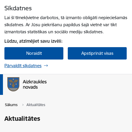
Pāriet uz lapas saturu
Sīkdatnes
Spied
lai meklētu
Enter
Lai šī tīmekļvietne darbotos, tā izmanto obligāti nepieciešamās
sīkdatnes. Ar Jūsu piekrišanu papildus šajā vietnē var tikt
izmantotas statistikas un sociālo mediju sīkdatnes.
Lūdzu, atzīmējiet savu izvēli:
Noraidīt
Apstiprināt visas
Pārvaldīt sīkdatnes
Sākums
Aktualitātes
Aktualitātes