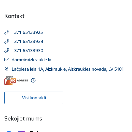
Kontakti
+371 65133925
+371 65133934
+371 65133930
E-pasts:
dome@aizkraukle.lv
Lāčplēša iela 1A, Aizkraukle, Aizkraukles novads, LV 5101
Visi kontakti
Sekojiet mums