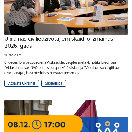
Ukrainas civiliedzīvotājiem skaidro izmaiņas
2026. gadā
10.12.2025.
8. decembra pēcpusdienā Aizkrauklē, Lāčplēša ielā 4, notika biedrības
“Vidusdaugavas NVO centrs” organizētā diskusija “Viegli un sarežģīti par
dzīvi Latvijā”, kurā biedrības pārstāvji informēja…
Atbalsts Ukrainai
Sabiedrība