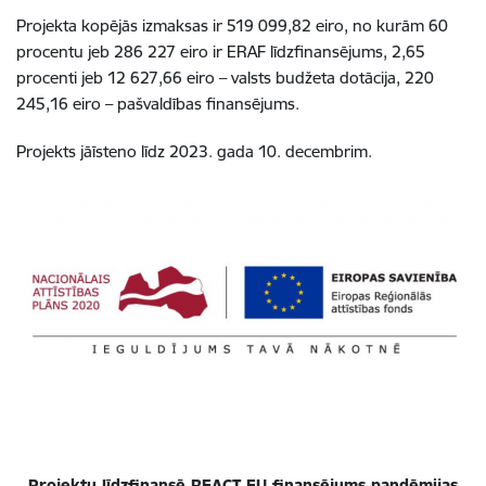
Projekta kopējās izmaksas ir 519 099,82 eiro, no kurām 60
procentu jeb 286 227 eiro ir ERAF līdzfinansējums, 2,65
procenti jeb 12 627,66 eiro – valsts budžeta dotācija, 220
245,16 eiro – pašvaldības finansējums.
Projekts jāīsteno līdz 2023. gada 10. decembrim.
Projektu līdzfinansē REACT-EU finansējums pandēmijas